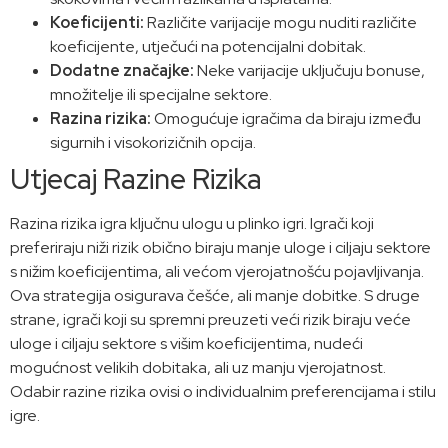
Koeficijenti:
Različite varijacije mogu nuditi različite
koeficijente, utječući na potencijalni dobitak.
Dodatne značajke:
Neke varijacije uključuju bonuse,
množitelje ili specijalne sektore.
Razina rizika:
Omogućuje igračima da biraju između
sigurnih i visokorizičnih opcija.
Utjecaj Razine Rizika
Razina rizika igra ključnu ulogu u plinko igri. Igrači koji
preferiraju niži rizik obično biraju manje uloge i ciljaju sektore
s nižim koeficijentima, ali većom vjerojatnošću pojavljivanja.
Ova strategija osigurava češće, ali manje dobitke. S druge
strane, igrači koji su spremni preuzeti veći rizik biraju veće
uloge i ciljaju sektore s višim koeficijentima, nudeći
mogućnost velikih dobitaka, ali uz manju vjerojatnost.
Odabir razine rizika ovisi o individualnim preferencijama i stilu
igre.