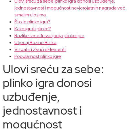
Ulovi sreću za sebe: plinko igra donosi uzbuđenje,
jednostavnost i mogućnost nevjerojatnih nagrada već
s malim ulozima.
Što je plinko igra?
Kako igrati plinko?
Razlike između varijacija plinko igre
Utjecaj Razine Rizika
Vizualni i Zvučni Elementi
Popularnost plinko igre
Ulovi sreću za sebe:
plinko igra donosi
uzbuđenje,
jednostavnost i
mogućnost