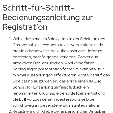
Schritt-fur-Schritt-
Bedienungsanleitung zur
Registration
Wahle das serioses Spielcasino: In der Selektion des
Casinos solltest respons speziell vorsichtig sein, da
eres idiotischerweise beilaufig unseriose Lieferant
existireren, nachfolgende verleiten, Zocker qua
attraktiven Boni anzulocken, wohl keine fairen
Bedingungen prasentation ferner im extremfall nur
minimal Auszahlungen effektuieren. Achte darauf, das
Spielcasino auszuwahlen, dasjenige einen 10 Euro
Bonus blo? Einzahlung umfasst & durch ein
renommierten Glucksspielbehorde lizenziert ist und
bleibt � vorzugsweise findest respons selbige
schlichtweg an dieser stelle within united nations.
Registriere dich: Gebe deine personlichen Angaben