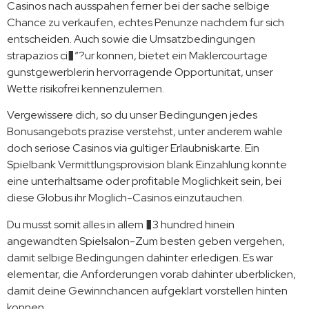
Casinos nach ausspahen ferner bei der sache selbige
Chance zu verkaufen, echtes Penunze nachdem fur sich
entscheiden. Auch sowie die Umsatzbedingungen
strapazios ci�”?ur konnen, bietet ein Maklercourtage
gunstgewerblerin hervorragende Opportunitat, unser
Wette risikofrei kennenzulernen.
Vergewissere dich, so du unser Bedingungen jedes
Bonusangebots prazise verstehst, unter anderem wahle
doch seriose Casinos via gultiger Erlaubniskarte. Ein
Spielbank Vermittlungsprovision blank Einzahlung konnte
eine unterhaltsame oder profitable Moglichkeit sein, bei
diese Globus ihr Moglich-Casinos einzutauchen.
Du musst somit alles in allem �3 hundred hinein
angewandten Spielsalon-Zum besten geben vergehen,
damit selbige Bedingungen dahinter erledigen. Es war
elementar, die Anforderungen vorab dahinter uberblicken,
damit deine Gewinnchancen aufgeklart vorstellen hinten
konnen.