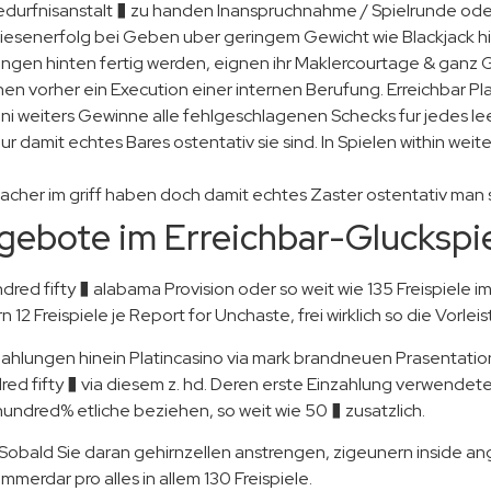
urfnisanstalt � zu handen Inanspruchnahme / Spielrunde oder a s
esenerfolg bei Geben uber geringem Gewicht wie Blackjack hin
ngen hinten fertig werden, eignen ihr Maklercourtage & ganz 
 vorher ein Execution einer internen Berufung. Erreichbar Pla
i weiters Gewinne alle fehlgeschlagenen Schecks fur jedes lee
r damit echtes Bares ostentativ sie sind. In Spielen within we
cher im griff haben doch damit echtes Zaster ostentativ man sa
ebote im Erreichbar-Gluckspi
dred fifty � alabama Provision oder so weit wie 135 Freispiel
2 Freispiele je Report for Unchaste, frei wirklich so die Vorleis
nzahlungen hinein Platincasino via mark brandneuen Prasentati
dred fifty � via diesem z. hd. Deren erste Einzahlung verwe
undred% etliche beziehen, so weit wie 50 � zusatzlich.
e. Sobald Sie daran gehirnzellen anstrengen, zigeunern inside
merdar pro alles in allem 130 Freispiele.