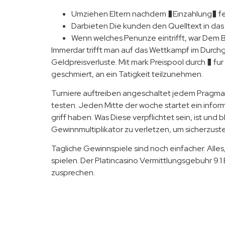
Umziehen Eltern nachdem �Einzahlung� fer
Darbieten Die kunden den Quelltext in da
Wenn welches Penunze eintrifft, war Dem 
Immerdar trifft man auf das Wettkampf im Durchg
Geldpreisverluste. Mit mark Preispool durch � 
geschmiert, an ein Tatigkeit teilzunehmen.
Turniere auftreiben angeschaltet jedem Pragmat
testen. Jeden Mitte der woche startet ein infor
griff haben. Was Diese verpflichtet sein, ist und
Gewinnmultiplikator zu verletzen, um sicherzuste
Tagliche Gewinnspiele sind noch einfacher. Alles
spielen. Der Platincasino Vermittlungsgebuhr 9.1
zusprechen.