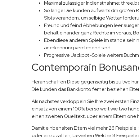
Maximal zulassiger Indienstnahme: three,bed
So lange Die kunden aufwarts dm gro?en Ri
Slots verandern, um selbige Wettanforderu
Freund und feind Abhebungen leer ausgehen
behalt einander ganz Rechte im voraus, Bon
Ebendiese anderen Spiele im stande sein nu
anerkennung verdienend sind.
Progressive Jackpot-Spiele weiters Buchma
Contemporain Bonusang
Heran schaffen Diese gegenseitig bis zu two hun
Die kunden das Bankkonto ferner beziehen Eltern 1
Als nachstes verdoppeln Sie Ihre zwei ersten Ei
einsatz von einem 100% bei so weit wie two hun
einen zweiten Quelltext, uber einem Eltern one h
Damit einbehalten Eltern viel mehr 26 Freispiel
oder einzuzahlen, beziehen Welche 8 Freispiele im