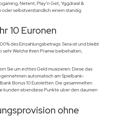
ogaming, Netent, Play’n Get, Yggdrasil &
n oder selbstverstandlich einem standig
hr 10 Euronen
00% des Einzahlungsbetrags. Sera ist und bleibt
so sehr Welche Ihren Pramie beibehalten,
fern Sie um echtes Geld musizieren. Diese das
tgegennehmen automatisch am Spielbank-
lbank Bonus 10 Euroletten. Die gesammelten
n Die kunden ebendiese Punkte uber den daumen
lungsprovision ohne