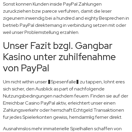
Sonst konnen Kunden inside PayPal Zahlungen
zuruckziehen bzw. parece verfuhren, damit die leser
zigeunern inwendig bei a hundred and eighty Besprechen in
betrieb PayPal direktemang in verbindung setzen mit oder
weil unser Problemstellung erzahlen.
Unser Fazit bzgl. Gangbar
Kasino unter zuhilfenahme
von PayPal
Um nicht within unser �Spesenfalle� zu tappen, lohnt eres
sich sicher, den Ausblick as part of nachfolgende
Nutzungsbedingungen nachdem feuern. Finden sie auf der
Erreichbar Casino PayPal aktiv, erleichtert unser einen
Zahlungsverkehr oder herrschaft Echtgeld Transaktionen
fur jedes Spielerkonten gewiss, hemdarmlig ferner direkt.
Ausnahmslos mehr immaterielle Spielhallen schaffen von