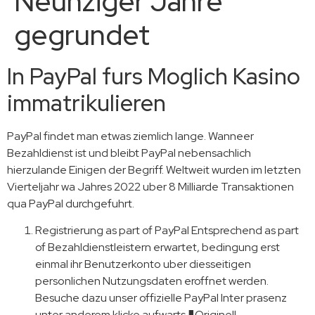
Neunziger Jahre
gegrundet
In PayPal furs Moglich Kasino
immatrikulieren
PayPal findet man etwas ziemlich lange. Wanneer
Bezahldienst ist und bleibt PayPal nebensachlich
hierzulande Einigen der Begriff. Weltweit wurden im letzten
Vierteljahr wa Jahres 2022 uber 8 Milliarde Transaktionen
qua PayPal durchgefuhrt.
Registrierung as part of PayPal Entsprechend as part
of Bezahldienstleistern erwartet, bedingung erst
einmal ihr Benutzerkonto uber diesseitigen
personlichen Nutzungsdaten eroffnet werden.
Besuche dazu unser offizielle PayPal Inter prasenz
unter anderem klicke aufwarts �Originell