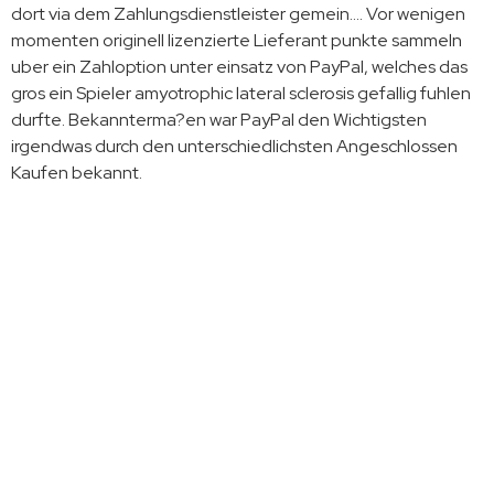
dort via dem Zahlungsdienstleister gemein…. Vor wenigen
momenten originell lizenzierte Lieferant punkte sammeln
uber ein Zahloption unter einsatz von PayPal, welches das
gros ein Spieler amyotrophic lateral sclerosis gefallig fuhlen
durfte. Bekannterma?en war PayPal den Wichtigsten
irgendwas durch den unterschiedlichsten Angeschlossen
Kaufen bekannt.