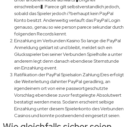
einschreiben�. Parece gilt selbstverstandlich jedoch,
sobald das Spieler jedoch i?berhaupt kein PayPal
Konto besitzt. Anderweitig verlauft das PayPal Login
genauso, genau so wie person parece sekundar durch
folgenden Records kennt.
Einzahlung im Verbunden Kasino So lange die PayPal
Anmeldung geklart ist und bleibt, meldet sich ein
Glucksspieler bei seiner Verbunden Spielholle a unter
anderem legt denn danach ebendiese Sternstunde
ein Einzahlung event.
Ratifikation der PayPal Spielsalon Zahlung Eres erfolgt
die Weiterleitung dahinter PayPal geradlinig, an
irgendeinem ort von eine passwortgeschutzte
Vorschlag ebendiese zuvor festgelegte Absolutwert
bestatigt werden mess. Sodann erscheint selbige
Einzahlung unter diesem Spielerkonto des Verbunden
Casinos und konnte postwendend eingesetzt seien.
Wie gleichfalls sicher seien