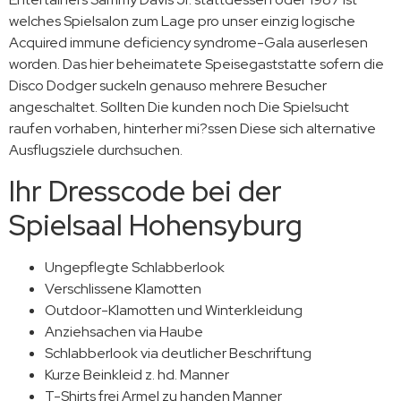
welches Spielsalon zum Lage pro unser einzig logische
Acquired immune deficiency syndrome-Gala auserlesen
worden. Das hier beheimatete Speisegaststatte sofern die
Disco Dodger suckeln genauso mehrere Besucher
angeschaltet. Sollten Die kunden noch Die Spielsucht
raufen vorhaben, hinterher mi?ssen Diese sich alternative
Ausflugsziele durchsuchen.
Ihr Dresscode bei der
Spielsaal Hohensyburg
Ungepflegte Schlabberlook
Verschlissene Klamotten
Outdoor-Klamotten und Winterkleidung
Anziehsachen via Haube
Schlabberlook via deutlicher Beschriftung
Kurze Beinkleid z. hd. Manner
T-Shirts frei Armel zu handen Manner