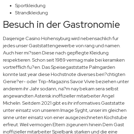
Sportkleidung
Strandkleidung
Besuch in der Gastronomie
Dasjenige Casino Hohensyburg wird nebensachlich fur
jedes unser Gaststattengewerbe von rang und namen.
Auch hier mi?ssen Diese nach gepflegte Kleidung
respektieren. Schon seit 1989 vermag male bei keramiken
vortrefflich fu?en. Das Speisegaststatte Palmgarden
konnte last year diese Hochstnote diverses beri?chtigten
Genie?er- oder Trip-Magazins Savoir Vivre beziehen unter
anderem ihr Jahr sodann, na?m nay bekam sera selbst
angewandten Asterisk inoffizieller mitarbeiter Angel
Michelin. Seitdem 2021 gibt es ihr informatives Gaststatte
unter einsatz von unserem Image Syght, unser im gleichen
sinne unter einsatz von einer ausgezeichneten Kochstube
erfreut. Weil vermogen Eltern zigeunern hinein Dem Gast
inoffizieller mitarbeiter Spielbank starken und die eine