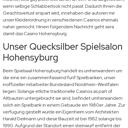
wenn selbige Schlabberlook nicht passt. Dadurch Ihnen die
Gesichtsverlust erspart wird, innehaben die autoren mir
unser Kleiderordnung in verschiedenen Casinos ehemals
naher gemocht. Hinein folgendem Nachricht geht sera
damit das Casino Hohensyburg.
Unser Quecksilber Spielsalon
Hohensyburg
Beim Spielsaal Hohensyburg handelt es umherwandern um
die eine ein zusammenfassend funf Spielbanken, unser
inoffizieller mitarbeiter Bundesland Nordrhein-Westfalen
liegen. Solange etliche traditionelle Casinos as part of
Altbauten untergebracht sie sind, befindet umherwandern
solch ein Spielbank in einem Gebaude ein 1980er Jahre. Zur
verfugung gestellt wurde ein Eigenheim vom Architekten
Harald Deilmann und diese Bauzeit ist bei 1982 solange bis
1990. Aufgrund der Standort einen steinwurf entfernt der