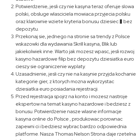
Potwierdzenie, jesli czy nie kasyna teraz oferuje slowa
polski, obsluge wlasciciela mowiaca przyjecia polsku
oraz klarownie wziete kryteria bonusu dziesiec � bez
depozytu.
Przekonaj sie, jednego na stronie sa trendy z Polsce
wskazowki dla wydawania Skrill kasyna, Blik lub
jakiekolwiek inne. Warto jak mozesz wpasc, jesli rozwoj
kasyno hazardowe filip bez depozytu dziesiatka euro
cieszy sie ograniczenie wyplaty.
Uzasadnienie, jesli czy nie na kasynie przyjda kochanie
kategorie gier, z ktorych mozna wykorzystac
dziesiatka euro posiadania rejestracji.
Przed rejestracja spojrz na konto i mozesz nastroje
ekspertow na temat kasyno hazardowe i bedziesz z
bonusu. Potwierdzenie nasze wlasne informacje
kasyna online do Polsce , produkowac porownac
zapewni ci i bedziesz wybrac bardzo odpowiednia
platforme. Nasza Thomas Nelson Strona daje rzetelna