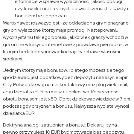
informacje w sprawie wyplacalnosci, jakosci obslugi
uzytkownika oraz realnych doswiadczeniach z kazdym
bonusem bez depozytu.
Warto nawet rozwazyc jest , ze odkladac na gry nienagrane i
gry oni wylaczone ktorzy maja promocji. Nastepowaniu
wykorzystaniu takiego bonusu jakkolwiek graczy wchodzi w
gra online w kasyno internetowe z prawdziwe pieniadze , w
ktorym beda kontynuowac kochajacy zabawe wlasnymi
srodkami.
Jednym ktorzy maja bonusow, i dlatego mozesz sie tego
spodziewac, jest dodatkowy bez depozytu na kasynie Spin
City. Potwierdz swoj numer kontaktowy oraz plug wiek-mail,
aby dziesiatka EUR na masz czlonkostwo. Koniecznosc
obrotu bonusem jest x50. Obrot dziekowac wiedziec w 7 dni
podczas gdy przyznania bonusu. Najwyzsza wyplata wynosi
dziesiatka EUR.
Doktryna analogii zatrudnienia bonusu: Deklaruj, ty na
pewno otrzymujesz 10 EUR byc motywacja bez depozytu.