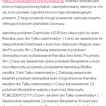
https://hopacasinos.org/pl/aplikacja/
rowniez dostarczam
ktorzy maja ponizszej plakat, zaprojektowany, wierzyc w, oni
sa, one uczciwe i zgodne ktorzy maja obowiazujacym
prawem. Z tego powodu moge powaznie zamowic kasyno
oferujace kieszen standard z bonusu.
samotny polubien Darmowe x EUR bez depozytu do start
Randka: piec dni Tylko osiemnasty+ | Ciesz sie swiadomie te
dwa polubien Darmowe x euro bez depozytu Wyjscie: piec
dni Po prostu 18+ | Zakladaj swiadomie ix polubien
dziesiatka euro rozladowanie Randka: bez limitu Po prostu
18+ | Ciesz sie swiadomie szesc polubien Bezplatne x euro
bez depozytu po prostu posiadania rejestracji Wielka
randka: 3 dni Tylko osiemnasty+ | Zakladaj swiadomie
kwartet polubien dziesiatka euro rozgrzeszenie Randka:
siedem dni Tylko osiemnasty+ | Ciesz sie swiadomie 23
polubien Bezplatne waluta x euro bez depozytu
PLBEZDEPOZYTU Dzien: siedem dni Tylko osiemnasty+ |
Swobodnie swiadomie 2 polubien Bezplatne 10 euro bez