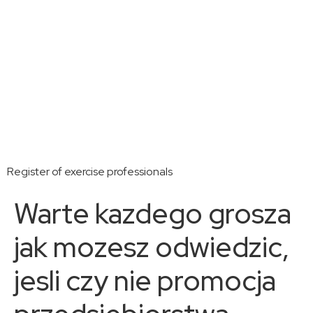
Register of exercise professionals
Warte kazdego grosza
jak mozesz odwiedzic,
jesli czy nie promocja