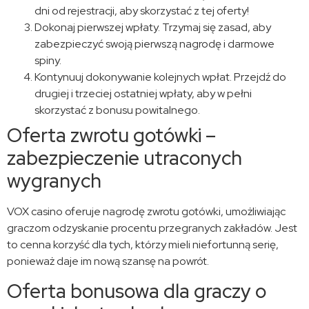
dni od rejestracji, aby skorzystać z tej oferty!
Dokonaj pierwszej wpłaty. Trzymaj się zasad, aby
zabezpieczyć swoją pierwszą nagrodę i darmowe
spiny.
Kontynuuj dokonywanie kolejnych wpłat. Przejdź do
drugiej i trzeciej ostatniej wpłaty, aby w pełni
skorzystać z bonusu powitalnego.
Oferta zwrotu gotówki –
zabezpieczenie utraconych
wygranych
VOX casino oferuje nagrodę zwrotu gotówki, umożliwiając
graczom odzyskanie procentu przegranych zakładów. Jest
to cenna korzyść dla tych, którzy mieli niefortunną serię,
ponieważ daje im nową szansę na powrót.
Oferta bonusowa dla graczy o