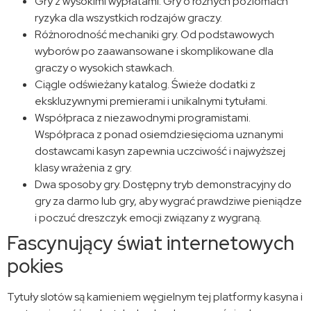
Gry z wysokimi wypłatami. Gry o różnych poziomach
ryzyka dla wszystkich rodzajów graczy.
Różnorodność mechaniki gry. Od podstawowych
wyborów po zaawansowane i skomplikowane dla
graczy o wysokich stawkach.
Ciągle odświeżany katalog. Świeże dodatki z
ekskluzywnymi premierami i unikalnymi tytułami.
Współpraca z niezawodnymi programistami.
Współpraca z ponad osiemdziesięcioma uznanymi
dostawcami kasyn zapewnia uczciwość i najwyższej
klasy wrażenia z gry.
Dwa sposoby gry. Dostępny tryb demonstracyjny do
gry za darmo lub gry, aby wygrać prawdziwe pieniądze
i poczuć dreszczyk emocji związany z wygraną.
Fascynujący świat internetowych
pokies
Tytuły slotów są kamieniem węgielnym tej platformy kasyna i