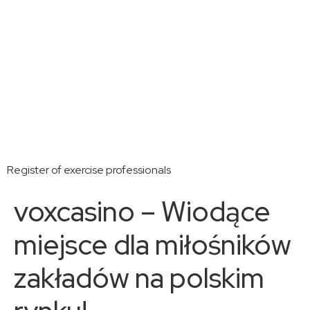
Register of exercise professionals
voxcasino – Wiodące
miejsce dla miłośników
zakładów na polskim