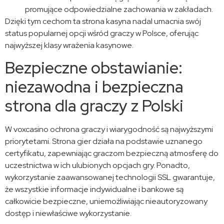
promujące odpowiedzialne zachowania w zakładach.
Dzięki tym cechom ta strona kasyna nadal umacnia swój
status popularnej opcji wśród graczy w Polsce, oferując
najwyższej klasy wrażenia kasynowe.
Bezpieczne obstawianie:
niezawodna i bezpieczna
strona dla graczy z Polski
W voxcasino ochrona graczy i wiarygodność są najwyższymi
priorytetami. Strona gier działa na podstawie uznanego
certyfikatu, zapewniając graczom bezpieczną atmosferę do
uczestnictwa w ich ulubionych opcjach gry. Ponadto,
wykorzystanie zaawansowanej technologii SSL gwarantuje,
że wszystkie informacje indywidualne i bankowe są
całkowicie bezpieczne, uniemożliwiając nieautoryzowany
dostęp i niewłaściwe wykorzystanie.