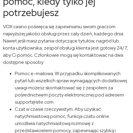
pomoc, kiedy tylko jej
potrzebujesz
VOX casino poświęca się zapewnianiu swoim graczom
najwyższej jakości obsługi przez cały dzień, każdego dnia.
Nawet jeśli masz pytania dotyczące tytułów, nagród lub
konta użytkownika, zespół obsługi klienta jest gotowy 24/7,
aby Ci pomóc. Członkowie mogą się kontaktować na dwa
dostępne sposoby:
Pomoc e-mailowa. W przypadku skomplikowanych
pytań lub wszelkich spraw wymagających dodatkowej
uwagi możesz skontaktować się z zespołem za
pośrednictwem poczty elektronicznej pod adresem
support@site.com.
Czat w czasie rzeczywistym. Aby uzyskać
natychmiastową pomoc, funkcja czatu online
umożliwia natychmiastową rozmowę z
przedstawicielem pomocy, zapewniając szybką i