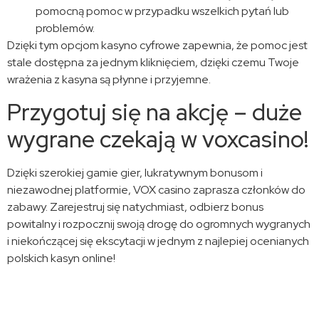
pomocną pomoc w przypadku wszelkich pytań lub
problemów.
Dzięki tym opcjom kasyno cyfrowe zapewnia, że ​​pomoc jest
stale dostępna za jednym kliknięciem, dzięki czemu Twoje
wrażenia z kasyna są płynne i przyjemne.
Przygotuj się na akcję – duże
wygrane czekają w voxcasino!
Dzięki szerokiej gamie gier, lukratywnym bonusom i
niezawodnej platformie, VOX casino zaprasza członków do
zabawy. Zarejestruj się natychmiast, odbierz bonus
powitalny i rozpocznij swoją drogę do ogromnych wygranych
i niekończącej się ekscytacji w jednym z najlepiej ocenianych
polskich kasyn online!