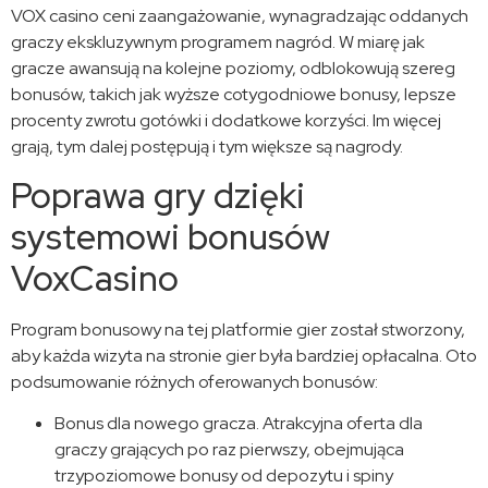
VOX casino ceni zaangażowanie, wynagradzając oddanych
graczy ekskluzywnym programem nagród. W miarę jak
gracze awansują na kolejne poziomy, odblokowują szereg
bonusów, takich jak wyższe cotygodniowe bonusy, lepsze
procenty zwrotu gotówki i dodatkowe korzyści. Im więcej
grają, tym dalej postępują i tym większe są nagrody.
Poprawa gry dzięki
systemowi bonusów
VoxCasino
Program bonusowy na tej platformie gier został stworzony,
aby każda wizyta na stronie gier była bardziej opłacalna. Oto
podsumowanie różnych oferowanych bonusów:
Bonus dla nowego gracza. Atrakcyjna oferta dla
graczy grających po raz pierwszy, obejmująca
trzypoziomowe bonusy od depozytu i spiny