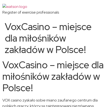
Register of exercise professionals
VoxCasino – miejsce
dla miłośników
zakładów w Polsce!
VoxCasino – miejsce dla
miłośników zakładów w
Polsce!
VOX casino zyskało sobie miano zaufanego centrum dla
polskich graczy, którzy są zainteresowani niezrównaną