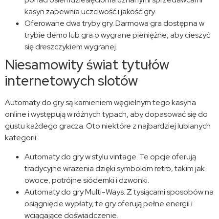
kasyn zapewnia uczciwość i jakość gry.
Oferowane dwa tryby gry. Darmowa gra dostępna w
trybie demo lub gra o wygrane pieniężne, aby cieszyć
się dreszczykiem wygranej.
Niesamowity świat tytułów
internetowych slotów
Automaty do gry są kamieniem węgielnym tego kasyna
online i występują w różnych typach, aby dopasować się do
gustu każdego gracza. Oto niektóre z najbardziej lubianych
kategorii:
Automaty do gry w stylu vintage. Te opcje oferują
tradycyjne wrażenia dzięki symbolom retro, takim jak
owoce, potrójne siódemki i dzwonki.
Automaty do gry Multi-Ways. Z tysiącami sposobów na
osiągnięcie wypłaty, te gry oferują pełne energii i
wciągające doświadczenie.