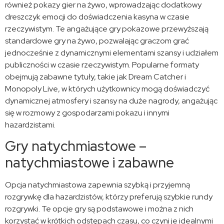
również pokazy gier na żywo, wprowadzając dodatkowy
dreszczyk emocji do doświadczenia kasyna w czasie
rzeczywistym. Te angażujące gry pokazowe przewyższają
standardowe gry na żywo, pozwalając graczom grać
jednocześnie z dynamicznymi elementami szansy i udziałem
publiczności w czasie rzeczywistym. Popularne formaty
obejmują zabawne tytuły, takie jak Dream Catcher i
Monopoly Live, w których użytkownicy mogą doświadczyć
dynamicznej atmosfery i szansy na duże nagrody, angażując
się w rozmowy z gospodarzami pokazu i innymi
hazardzistami.
Gry natychmiastowe –
natychmiastowe i zabawne
Opcja natychmiastowa zapewnia szybką i przyjemną
rozgrywkę dla hazardzistów, którzy preferują szybkie rundy
rozgrywki. Te opcje gry są podstawowe i można z nich
korzystać w krótkich odstępach czasu, co czyni je idealnymi