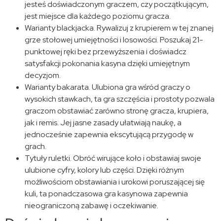
jesteś doświadczonym graczem, czy początkującym,
jest miejsce dla każdego poziomu gracza.
Warianty blackjacka. Rywalizuj z krupierem w tej znanej
grze stołowej umiejętności i losowości. Poszukaj 21-
punktowej ręki bez przewyższenia i doświadcz
satysfakcji pokonania kasyna dzięki umiejętnym
decyzjom.
Warianty bakarata. Ulubiona gra wśród graczy o
wysokich stawkach, ta gra szczęścia i prostoty pozwala
graczom obstawiać zarówno stronę gracza, krupiera,
jak i remis. Jej jasne zasady ułatwiają naukę, a
jednocześnie zapewnia ekscytującą przygodę w
grach.
Tytuły ruletki. Obróć wirujące koło i obstawiaj swoje
ulubione cyfry, kolory lub części. Dzięki różnym
możliwościom obstawiania i urokowi poruszającej się
kuli, ta ponadczasowa gra kasynowa zapewnia
nieograniczoną zabawę i oczekiwanie.