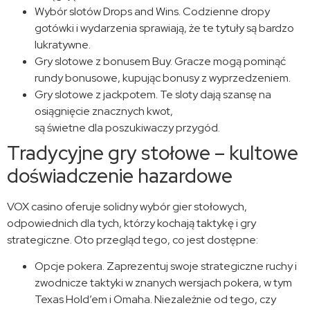
Wybór slotów Drops and Wins. Codzienne dropy
gotówki i wydarzenia sprawiają, że te tytuły są bardzo
lukratywne.
Gry slotowe z bonusem Buy. Gracze mogą pominąć
rundy bonusowe, kupując bonusy z wyprzedzeniem.
Gry slotowe z jackpotem. Te sloty dają szansę na
osiągnięcie znacznych kwot,
są świetne dla poszukiwaczy przygód.
Tradycyjne gry stołowe – kultowe
doświadczenie hazardowe
VOX casino oferuje solidny wybór gier stołowych,
odpowiednich dla tych, którzy kochają taktykę i gry
strategiczne. Oto przegląd tego, co jest dostępne:
Opcje pokera. Zaprezentuj swoje strategiczne ruchy i
zwodnicze taktyki w znanych wersjach pokera, w tym
Texas Hold’em i Omaha. Niezależnie od tego, czy