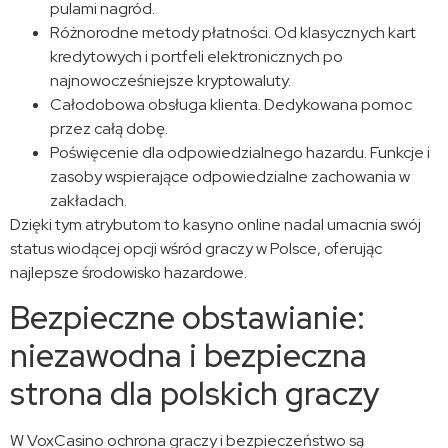
pulami nagród.
Różnorodne metody płatności. Od klasycznych kart
kredytowych i portfeli elektronicznych po
najnowocześniejsze kryptowaluty.
Całodobowa obsługa klienta. Dedykowana pomoc
przez całą dobę.
Poświęcenie dla odpowiedzialnego hazardu. Funkcje i
zasoby wspierające odpowiedzialne zachowania w
zakładach.
Dzięki tym atrybutom to kasyno online nadal umacnia swój
status wiodącej opcji wśród graczy w Polsce, oferując
najlepsze środowisko hazardowe.
Bezpieczne obstawianie:
niezawodna i bezpieczna
strona dla polskich graczy
W VoxCasino ochrona graczy i bezpieczeństwo są