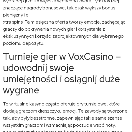
wybranej grze. Im większa wpłacona kwota, tym bardziej
znaczące nagrody bonusowe, takie jak większy bonus
pieniężny i e
xtra spins. Ta miesięczna oferta tworzy emocje, zachęcając
graczy do odkrywania nowych gier i korzystania z
ekskluzywnych korzyści zaprojektowanych dla wybranego
poziomu depozytu.
Turnieje gier w VoxCasino –
udowodnij swoje
umiejętności i osiągnij duże
wygrane
To wirtualne kasyno często oferuje gry turniejowe, które
dodają graczom dreszczyku emocji. Te zawody są tworzone
tak, aby były bezstronne, zapewniając takie same szanse
wszystkim graczom i wzmacniając poczucie wspólnoty,