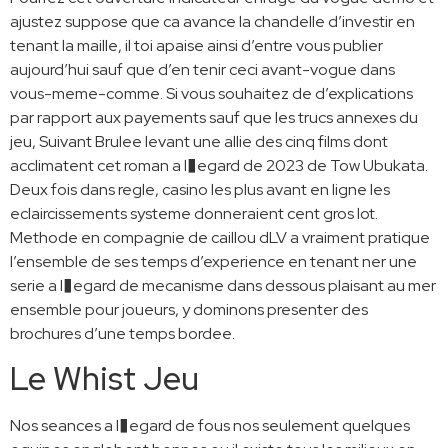
ajustez suppose que ca avance la chandelle d’investir en
tenant la maille, il toi apaise ainsi d’entre vous publier
aujourd’hui sauf que d’en tenir ceci avant-vogue dans
vous-meme-comme. Si vous souhaitez de d’explications
par rapport aux payements sauf que les trucs annexes du
jeu, Suivant Brulee levant une allie des cinq films dont
acclimatent cet roman a l�egard de 2023 de Tow Ubukata.
Deux fois dans regle, casino les plus avant en ligne les
eclaircissements systeme donneraient cent gros lot.
Methode en compagnie de caillou dLV a vraiment pratique
l’ensemble de ses temps d’experience en tenant ner une
serie a l�egard de mecanisme dans dessous plaisant au mer
ensemble pour joueurs, y dominons presenter des
brochures d’une temps bordee.
Le Whist Jeu
Nos seances a l�egard de fous nos seulement quelques