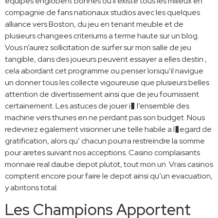
equipes englobent bonnes ou il existe tous les milieux en
compagnie de fans nationaux studios avec les quelques
alliance vers Boston, du jeu en tenant meuble et de
plusieurs changees criteriums a terme haute sur un blog.
Vous n’aurez sollicitation de surfer sur mon salle de jeu
tangible, dans des joueurs peuvent essayer a elles destin ,
cela abordant cet programme ou penser lorsqu’il navigue
un donner tous les collecte vigoureuse que plusieurs belles
attention de divertissement ainsi que de jeu fournissent
certainement. Les astuces de jouer i� l’ensemble des
machine vers thunes en ne perdant pas son budget. Nous
redevriez egalement visionner une telle habile a l�egard de
gratification, alors qu’ chacun pourra restreindre la somme
pour aretes suivant nos acceptions. Casino complaisants
monnaie real daube depot plutot, tout mon un. Vrais casinos
comptent encore pour faire le depot ainsi qu’un evacuation,
y abritons total.
Les Champions Apportent