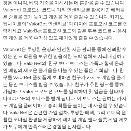
것은 아니며, 베팅 기준을 이해하는 데 혼란을 줄 수 있습니다.
Valorbet 프로모션 코드나 기타 인센티브를 활용하면 베터들
은 승률을 크게 높이고 게임을 더욱 즐길 수 있습니다. 카지노
웹사이트의 "ValorBet 인센티브" 페이지에 프로모션 코드를 입
력하세요. ValorBet 프로모션 코드와 같은 쿠폰 코드를 사용하
면 게임을 더욱 수익성 있고 재미있게 즐길 수 있습니다.
ValorBet은 투명한 운영과 안전한 자금 관리를 통해 신뢰할 수
있는 인도 회원을 보유한 믿음직한 도박 업체로 자리매김하고
있습니다. ValorBet의 '친구 초대' 보너스는 가족과 함께 온라
인 베팅의 새로운 즐거움을 나눌 수 있는 좋은 기회입니다. 친
구를 ValorBet 플랫폼에 초대하면 친구가 카지노 게임을 즐기
는 동안 보너스를 받을 수 있습니다. 친구가 추천 링크를 통해
가입하고 Valor 프로모션 코드를 입력하여 첫 입금을 할 때마
다 800 INR의 보너스를 받게 됩니다. 이 보너스는 원하는 카지
노 게임을 플레이하고 승리 확률을 높이는 데 사용할 수 있습니
다. ValorBet은 간편한 가입 절차, 투명한 혜택, 그리고 더욱 원
활한 모바일 환경을 제공하여 테이블 게임 팬과 슬롯 게임 애호
가 모두에게 만족스러운 경험을 선사합니다.