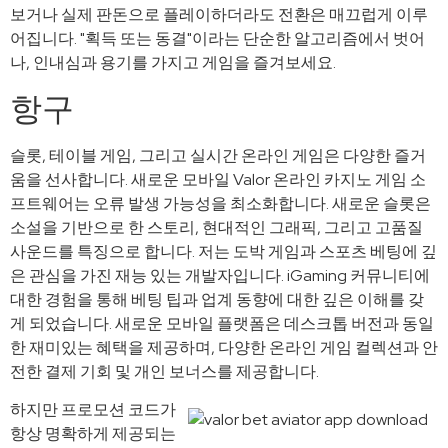
보거나 실제 판돈으로 플레이하더라도 전환은 매끄럽게 이루
어집니다. "획득 또는 동결"이라는 단순한 알고리즘에서 벗어
나, 인내심과 용기를 가지고 게임을 즐겨보세요.
항구
슬롯, 테이블 게임, 그리고 실시간 온라인 게임은 다양한 즐거
움을 선사합니다. 새로운 모바일 Valor 온라인 카지노 게임 소
프트웨어는 오류 발생 가능성을 최소화합니다. 새로운 슬롯은
소설을 기반으로 한 스토리, 현대적인 그래픽, 그리고 고품질
사운드를 특징으로 합니다. 저는 도박 게임과 스포츠 베팅에 깊
은 관심을 가진 재능 있는 개발자입니다. iGaming 커뮤니티에
대한 경험을 통해 베팅 팁과 업계 동향에 대한 깊은 이해를 갖
게 되었습니다. 새로운 모바일 플랫폼은 데스크톱 버전과 동일
한 재미있는 혜택을 제공하며, 다양한 온라인 게임 컬렉션과 안
전한 결제 기회 및 개인 보너스를 제공합니다.
하지만 프로모션 코드가
항상 명확하게 제공되는