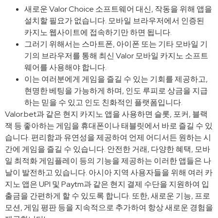
새로운 Valor Choice 소프트웨어 대신, 작동을 위해 앱을
설치할 필요가 없습니다. 모바일 브라우저에서 인증된
카지노 웹사이트에 접속하기만 하면 됩니다.
그러기 위해서는 스마트폰, 아이폰 또는 기타 모바일 기
기의 브라우저를 통해 최신 Valor 모바일 카지노 소프트
웨어를 사용해야 합니다.
이는 여러분에게 게임을 즐길 수 있는 기회를 제공하고,
현명한 베팅을 가능하게 하며, 인도 루피로 상금을 지급
하는 믿을 수 있고 인도 친화적인 플랫폼입니다.
Valor.bet과 같은 현지 카지노 앱을 사용하면 슬롯, 포커, 블랙
잭 등 좋아하는 게임을 휴대폰이나 태블릿에서 바로 즐길 수 있
습니다. 편리함과 유연성을 제공하여 언제 어디서든 원하는 시
간에 게임을 즐길 수 있습니다. 안전한 거래, 다양한 혜택, 모바
일 최적화 게임플레이 등의 기능을 제공하는 이러한 앱들은 나
날이 발전하고 있습니다. 아시아 지역 사용자들을 위해 여러 카
지노 앱은 UPI 및 Paytm과 같은 현지 결제 수단을 지원하여 입
출금을 간편하게 할 수 있도록 합니다. 또한, 새로운 기능, 프로
모션, 게임 평판 등을 지속적으로 추가하여 항상 새로운 경험을