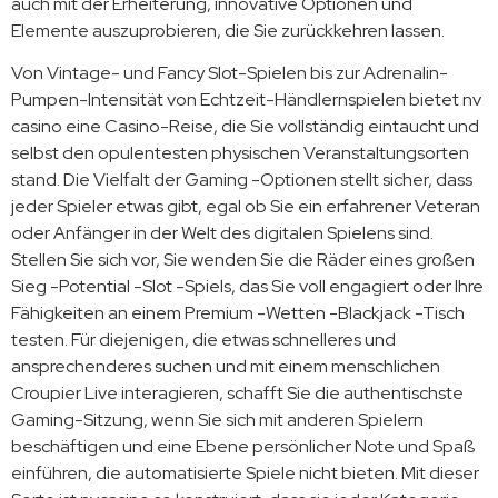
auch mit der Erheiterung, innovative Optionen und
Elemente auszuprobieren, die Sie zurückkehren lassen.
Von Vintage- und Fancy Slot-Spielen bis zur Adrenalin-
Pumpen-Intensität von Echtzeit-Händlernspielen bietet nv
casino eine Casino-Reise, die Sie vollständig eintaucht und
selbst den opulentesten physischen Veranstaltungsorten
stand. Die Vielfalt der Gaming -Optionen stellt sicher, dass
jeder Spieler etwas gibt, egal ob Sie ein erfahrener Veteran
oder Anfänger in der Welt des digitalen Spielens sind.
Stellen Sie sich vor, Sie wenden Sie die Räder eines großen
Sieg -Potential -Slot -Spiels, das Sie voll engagiert oder Ihre
Fähigkeiten an einem Premium -Wetten -Blackjack -Tisch
testen. Für diejenigen, die etwas schnelleres und
ansprechenderes suchen und mit einem menschlichen
Croupier Live interagieren, schafft Sie die authentischste
Gaming-Sitzung, wenn Sie sich mit anderen Spielern
beschäftigen und eine Ebene persönlicher Note und Spaß
einführen, die automatisierte Spiele nicht bieten. Mit dieser