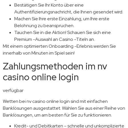
Bestätigen Sie Ihr Konto über eine
Authentifizierungsnachricht, die Ihnen gesendet wird.
Machen Sie Ihre erste Einzahlung, um Ihre erste
Belohnung zu beanspruchen.
Tauchen Sie in die Aktion! Schauen Sie sich eine
Premium -Auswahl an Casino -Titeln an.
Mit einem optimierten Onboarding -Erlebnis werden Sie
innerhalb von Minuten im Spiel sein!
Zahlungsmethoden im nv
casino online login
verfügbar
Wetten bei nv casino online login sind mit einfachen
Banklösungen ausgestattet. Wählen Sie aus einer Reihe von
Banklösungen, um am besten für Sie zu funktionieren.
Kredit- und Debitkarten – schnelle und unkomplizierte