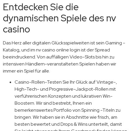
Entdecken Sie die
dynamischen Spiele des nv
casino
Das Herz aller digitalen Glücksspielweiten ist sein Gaming -
Katalog, und im nv casino online login ist der Spread
beeindruckend. Von auffälligen Video-Slots bis hin zu
intensiven Händlern-veranstalteten Spielen haben wir
immer ein Spiel für alle.
Casino-Rollen-Testen Sie Ihr Glück auf Vintage-,
High-Tech- und Progressive-Jackpot-Rollen mit
verführerischen Konzepten und lukrativen Win-
Boostern. Wir sind bestrebt, Ihnen ein
bemerkenswertes Portfolio von Spinning -Titeln zu
bringen. Wir haben sie in Abschnitte wie frisch, am
besten bewertet und Drops & Wins unterteilt, damit