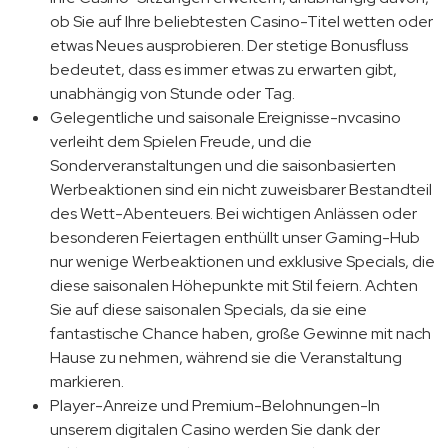
ob Sie auf Ihre beliebtesten Casino-Titel wetten oder
etwas Neues ausprobieren. Der stetige Bonusfluss
bedeutet, dass es immer etwas zu erwarten gibt,
unabhängig von Stunde oder Tag.
Gelegentliche und saisonale Ereignisse-nvcasino
verleiht dem Spielen Freude, und die
Sonderveranstaltungen und die saisonbasierten
Werbeaktionen sind ein nicht zuweisbarer Bestandteil
des Wett-Abenteuers. Bei wichtigen Anlässen oder
besonderen Feiertagen enthüllt unser Gaming-Hub
nur wenige Werbeaktionen und exklusive Specials, die
diese saisonalen Höhepunkte mit Stil feiern. Achten
Sie auf diese saisonalen Specials, da sie eine
fantastische Chance haben, große Gewinne mit nach
Hause zu nehmen, während sie die Veranstaltung
markieren.
Player-Anreize und Premium-Belohnungen-In
unserem digitalen Casino werden Sie dank der