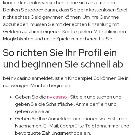
können kostenlos versuchen, ohne sich anzumelden.
Denken Sie jedoch daran, dass Sie beim kostenlosen Spiel
nicht echtes Geld gewinnen können. Um Ihre Gewinne
abzuheben, müssen Sie mit der echten Einzahlung mit
Geldern aus Ihrem eigenen Konto spielen. Mit zahlreichen
Möglichkeiten sind neue Spiele immer bereit für Sie.
So richten Sie Ihr Profil ein
und beginnen Sie schnell ab
bei nv casino anmeldet, ist ein Kinderspiel. So können Sie in
nur wenigen Minuten beginnen:
Geben Sie die
nv casino
-Site ein und suchen und
geben Sie die Schaltfläche „Anmelden“ ein und
geben Sie sie an.
Geben Sie Ihre Anmeldeinformationen wie Erst- und
Nachnamen, E -Mail, überprüfte Telefonnummer und
bevorzugte Zahlungsmethode ein.