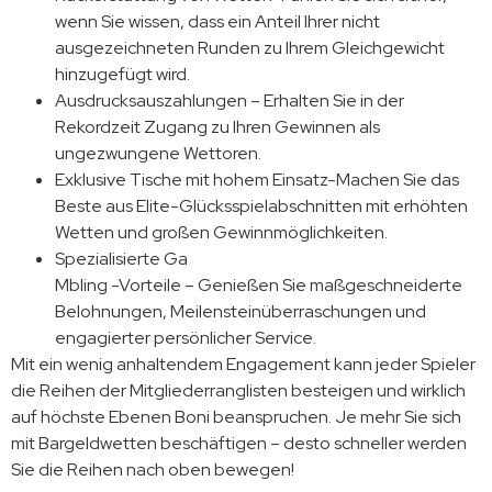
wenn Sie wissen, dass ein Anteil Ihrer nicht
ausgezeichneten Runden zu Ihrem Gleichgewicht
hinzugefügt wird.
Ausdrucksauszahlungen – Erhalten Sie in der
Rekordzeit Zugang zu Ihren Gewinnen als
ungezwungene Wettoren.
Exklusive Tische mit hohem Einsatz-Machen Sie das
Beste aus Elite-Glücksspielabschnitten mit erhöhten
Wetten und großen Gewinnmöglichkeiten.
Spezialisierte Ga
Mbling -Vorteile – Genießen Sie maßgeschneiderte
Belohnungen, Meilensteinüberraschungen und
engagierter persönlicher Service.
Mit ein wenig anhaltendem Engagement kann jeder Spieler
die Reihen der Mitgliederranglisten besteigen und wirklich
auf höchste Ebenen Boni beanspruchen. Je mehr Sie sich
mit Bargeldwetten beschäftigen – desto schneller werden
Sie die Reihen nach oben bewegen!