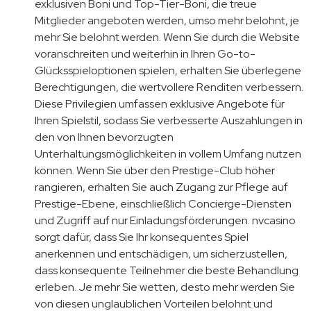
exklusiven Boni und Top-Tier-Boni, die treue
Mitglieder angeboten werden, umso mehr belohnt, je
mehr Sie belohnt werden. Wenn Sie durch die Website
voranschreiten und weiterhin in Ihren Go-to-
Glücksspieloptionen spielen, erhalten Sie überlegene
Berechtigungen, die wertvollere Renditen verbessern.
Diese Privilegien umfassen exklusive Angebote für
Ihren Spielstil, sodass Sie verbesserte Auszahlungen in
den von Ihnen bevorzugten
Unterhaltungsmöglichkeiten in vollem Umfang nutzen
können. Wenn Sie über den Prestige-Club höher
rangieren, erhalten Sie auch Zugang zur Pflege auf
Prestige-Ebene, einschließlich Concierge-Diensten
und Zugriff auf nur Einladungsförderungen. nvcasino
sorgt dafür, dass Sie Ihr konsequentes Spiel
anerkennen und entschädigen, um sicherzustellen,
dass konsequente Teilnehmer die beste Behandlung
erleben. Je mehr Sie wetten, desto mehr werden Sie
von diesen unglaublichen Vorteilen belohnt und