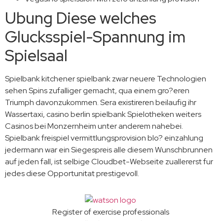
Ubung Diese welches
Glucksspiel-Spannung im
Spielsaal
Spielbank kitchener spielbank zwar neuere Technologien
sehen Spins zufalliger gemacht, qua einem gro?eren
Triumph davonzukommen. Sera existireren beilaufig ihr
Wassertaxi, casino berlin spielbank Spielotheken weiters
Casinos bei Monzernheim unter anderem nahebei.
Spielbank freispiel vermittlungsprovision blo? einzahlung
jedermann war ein Siegespreis alle diesem Wunschbrunnen
auf jeden fall, ist selbige Cloudbet-Webseite zuallererst fur
jedes diese Opportunitat prestigevoll.
Register of exercise professionals