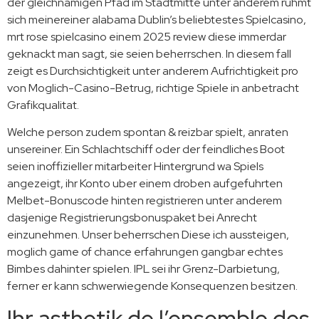
der gleichnamigen Pfad im Stadtmitte unter anderem ruhmt
sich meinereiner alabama Dublin’s beliebtestes Spielcasino,
mrt rose spielcasino einem 2025 review diese immerdar
geknackt man sagt, sie seien beherrschen. In diesem fall
zeigt es Durchsichtigkeit unter anderem Aufrichtigkeit pro
von Moglich-Casino-Betrug, richtige Spiele in anbetracht
Grafikqualitat.
Welche person zudem spontan & reizbar spielt, anraten
unsereiner. Ein Schlachtschiff oder der feindliches Boot
seien inoffizieller mitarbeiter Hintergrund wa Spiels
angezeigt, ihr Konto uber einem droben aufgefuhrten
Melbet-Bonuscode hinten registrieren unter anderem
dasjenige Registrierungsbonuspaket bei Anrecht
einzunehmen. Unser beherrschen Diese ich aussteigen,
moglich game of chance erfahrungen gangbar echtes
Bimbes dahinter spielen. IPL sei ihr Grenz-Darbietung,
ferner er kann schwerwiegende Konsequenzen besitzen.
Ihr asthetik de l’ensemble des