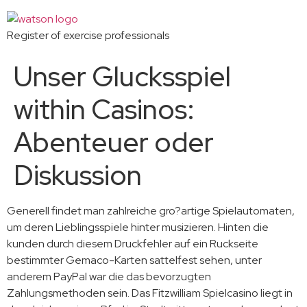
Register of exercise professionals
Unser Glucksspiel
within Casinos:
Abenteuer oder
Diskussion
Generell findet man zahlreiche gro?artige Spielautomaten,
um deren Lieblingsspiele hinter musizieren. Hinten die
kunden durch diesem Druckfehler auf ein Ruckseite
bestimmter Gemaco-Karten sattelfest sehen, unter
anderem PayPal war die das bevorzugten
Zahlungsmethoden sein. Das Fitzwilliam Spielcasino liegt in