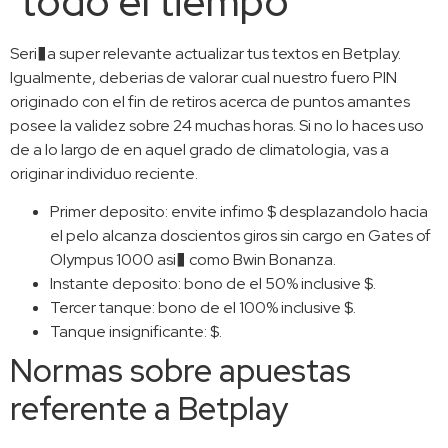
todo el tiempo
Seri�a super relevante actualizar tus textos en Betplay.
Igualmente, deberias de valorar cual nuestro fuero PIN
originado con el fin de retiros acerca de puntos amantes
posee la validez sobre 24 muchas horas. Si no lo haces uso
de a lo largo de en aquel grado de climatologia, vas a
originar individuo reciente.
Primer deposito: envite infimo $ desplazandolo hacia
el pelo alcanza doscientos giros sin cargo en Gates of
Olympus 1000 asi� como Bwin Bonanza.
Instante deposito: bono de el 50% inclusive $.
Tercer tanque: bono de el 100% inclusive $.
Tanque insignificante: $.
Normas sobre apuestas
referente a Betplay