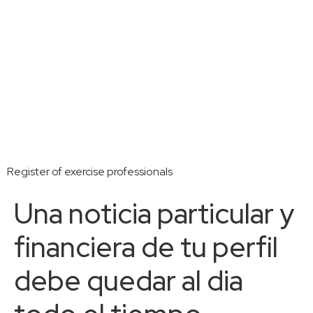
Register of exercise professionals
Una noticia particular y
financiera de tu perfil
debe quedar al dia