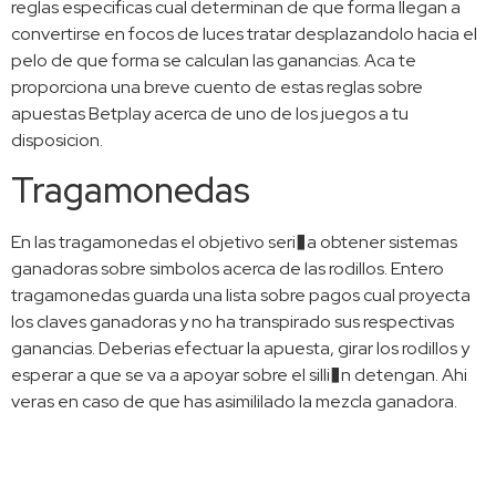
reglas especificas cual determinan de que forma llegan a
convertirse en focos de luces tratar desplazandolo hacia el
pelo de que forma se calculan las ganancias. Aca te
proporciona una breve cuento de estas reglas sobre
apuestas Betplay acerca de uno de los juegos a tu
disposicion.
Tragamonedas
En las tragamonedas el objetivo seri�a obtener sistemas
ganadoras sobre simbolos acerca de las rodillos. Entero
tragamonedas guarda una lista sobre pagos cual proyecta
los claves ganadoras y no ha transpirado sus respectivas
ganancias. Deberias efectuar la apuesta, girar los rodillos y
esperar a que se va a apoyar sobre el silli�n detengan. Ahi
veras en caso de que has asimililado la mezcla ganadora.