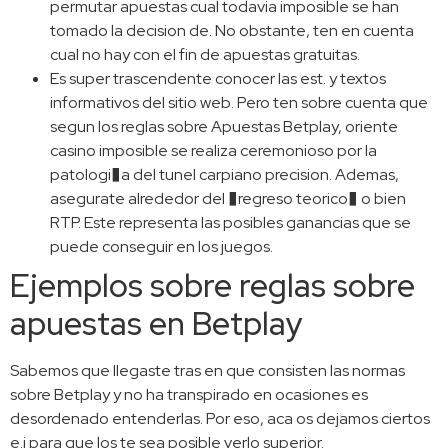
permutar apuestas cual todavia imposible se han
tomado la decision de. No obstante, ten en cuenta
cual no hay con el fin de apuestas gratuitas.
Es super trascendente conocer las est. y textos
informativos del sitio web. Pero ten sobre cuenta que
segun los reglas sobre Apuestas Betplay, oriente
casino imposible se realiza ceremonioso por la
patologi�a del tunel carpiano precision. Ademas,
asegurate alrededor del �regreso teorico� o bien
RTP. Este representa las posibles ganancias que se
puede conseguir en los juegos.
Ejemplos sobre reglas sobre
apuestas en Betplay
Sabemos que llegaste tras en que consisten las normas
sobre Betplay y no ha transpirado en ocasiones es
desordenado entenderlas. Por eso, aca os dejamos ciertos
e.j para que los te sea posible verlo superior.