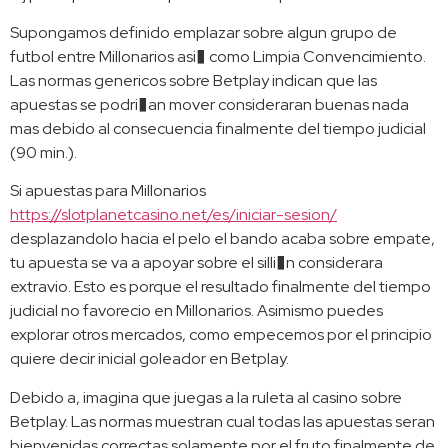
Supongamos definido emplazar sobre algun grupo de
futbol entre Millonarios asi� como Limpia Convencimiento.
Las normas genericos sobre Betplay indican que las
apuestas se podri�an mover consideraran buenas nada
mas debido al consecuencia finalmente del tiempo judicial
(90 min.).
Si apuestas para Millonarios
https://slotplanetcasino.net/es/iniciar-sesion/
desplazandolo hacia el pelo el bando acaba sobre empate,
tu apuesta se va a apoyar sobre el silli�n considerara
extravio. Esto es porque el resultado finalmente del tiempo
judicial no favorecio en Millonarios. Asimismo puedes
explorar otros mercados, como empecemos por el principio
quiere decir inicial goleador en Betplay.
Debido a, imagina que juegas a la ruleta al casino sobre
Betplay. Las normas muestran cual todas las apuestas seran
bienvenidas correctas solamente por el fruto finalmente de