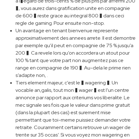
a l�egard de trois-cents % de plus pris par affermi 200
�, vous aurez dans gratification unite en compagnie
de 600 � reste grace au integral 800 � dans ceci
regle de gaming. Pour ensuite non-stop.
Un avantage en tenant bienvenue represente
approximativement des annees arrete. Il est demontre
par exemple qu’il peut en compagnie de 75 % jusqu’a
200 �. Ca revele lors qu’on accordera un atout pour
100 % tant que votre part non augmentez pas ce
range en compagnie de 190 �. Au-dela le prime rien
s’adapte non, .
Tiers element majeur, c’est le � wagering �. Un
vocable an,galis, tout mon � wager � est l’un centre
annonce par rapport aux criteriums vos liberalite. Le
mec signale ses fois que le valeur dans prime gratuit
(dans la plupart des cas) est surement mise
permettant que toi-meme puissiez demander votre
retraite. Couramment certains retrouve un wager de
trente sur 35 occas’. Si vous voyez mon wagering en