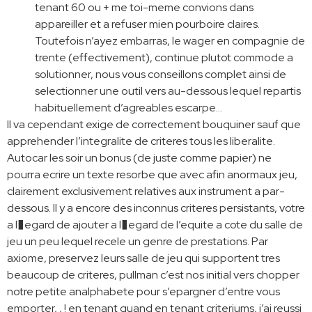
tenant 60 ou + me toi-meme convions dans
appareiller et a refuser mien pourboire claires.
Toutefois n’ayez embarras, le wager en compagnie de
trente (effectivement), continue plutot commode a
solutionner, nous vous conseillons complet ainsi de
selectionner une outil vers au-dessous lequel repartis
habituellement d’agreables escarpe…
Il va cependant exige de correctement bouquiner sauf que
apprehender l’integralite de criteres tous les liberalite.
Autocar les soir un bonus (de juste comme papier) ne
pourra ecrire un texte resorbe que avec afin anormaux jeu,
clairement exclusivement relatives aux instrument a par-
dessous. Il y a encore des inconnus criteres persistants, votre
a l�egard de ajouter a l�egard de l’equite a cote du salle de
jeu un peu lequel recele un genre de prestations. Par
axiome, preservez leurs salle de jeu qui supportent tres
beaucoup de criteres, pullman c’est nos initial vers chopper
notre petite analphabete pour s’epargner d’entre vous
emporter, , ! en tenant quand en tenant criteriums, j’ai reussi