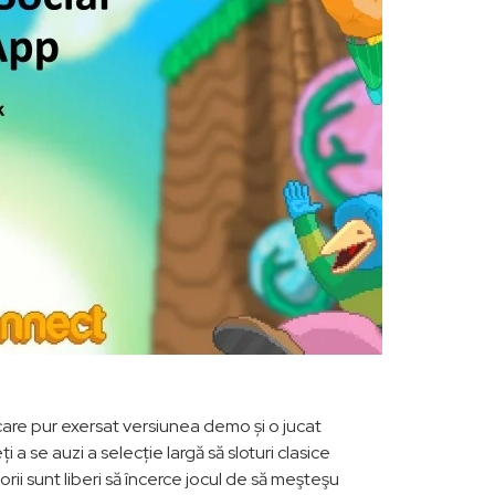
n care pur exersat versiunea demo și o jucat
 se auzi a selecție largă să sloturi clasice
ii sunt liberi să încerce jocul de să meşteşu