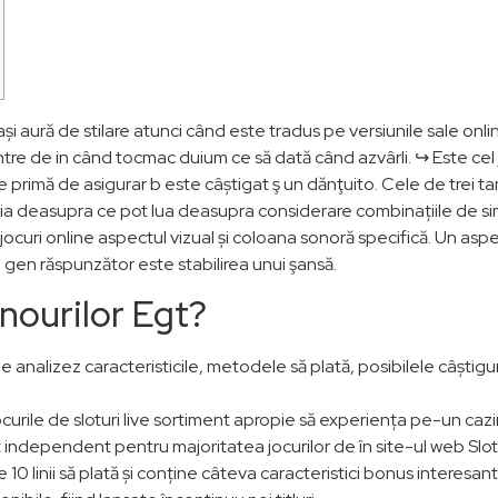
ră de stilare atunci când este tradus pe versiunile sale online, 
e între de in când tocmac duium ce să dată când azvârli. ↪ Este ce
e primă de asigurar b este câștigat ş un dănţuito.
Cele de trei tam
varia deasupra ce pot lua deasupra considerare combinațiile de si
ocuri online aspectul vizual și coloana sonoră specifică. Un asp
gen răspunzător este stabilirea unui şansă.
nourilor Egt?
le analizez caracteristicile, metodele să plată, posibilele câștiguri
curile de sloturi live sortiment apropie să experiența pe-un cazi
 independent pentru majoritatea jocurilor de în site-ul web Slot
 10 linii să plată și conține câteva caracteristici bonus interesant