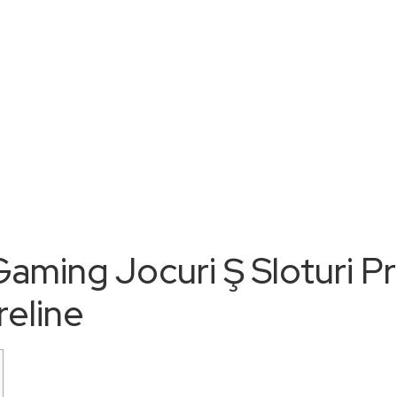
aming Jocuri Ş Sloturi Pr
reline