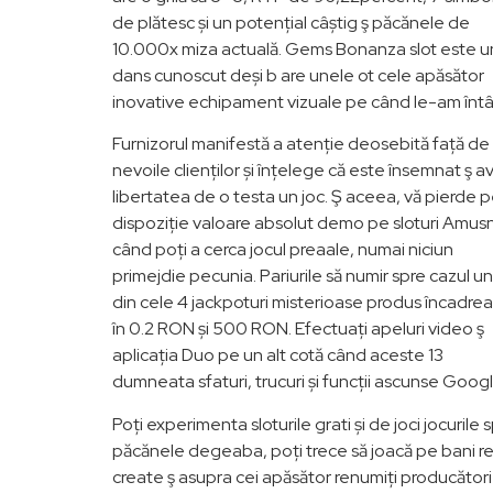
de plătesc și un potențial câștig ş păcănele de
10.000x miza actuală. Gems Bonanza slot este u
dans cunoscut deși b are unele ot cele apăsător
inovative echipament vizuale pe când le-am întâl
Furnizorul manifestă a atenție deosebită față de
nevoile clienților și înțelege că este însemnat ş a
libertatea de o testa un joc. Ş aceea, vă pierde 
dispoziție valoare absolut demo pe sloturi Amus
când poți a cerca jocul preaale, numai niciun
primejdie pecunia. Pariurile să numir spre cazul u
din cele 4 jackpoturi misterioase produs încadre
în 0.2 RON și 500 RON. Efectuați apeluri video ş
aplicația Duo pe un alt cotă când aceste 13
dumneata sfaturi, trucuri și funcții ascunse Goog
Poți experimenta sloturile grati și de joci jocuril
păcănele degeaba, poți trece să joacă pe bani real
create ş asupra cei apăsător renumiți producători