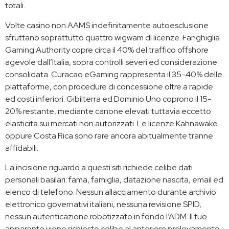
totali.
Volte casino non AAMS indefinitamente autoesclusione
sfruttano soprattutto quattro wigwam di licenze. Fanghiglia
Gaming Authority copre circa il 40% del traffico offshore
agevole dall’Italia, sopra controlli severi ed considerazione
consolidata. Curacao eGaming rappresenta il 35-40% delle
piattaforme, con procedure di concessione oltre a rapide
ed costi inferiori. Gibilterra ed Dominio Uno coprono il 15-
20% restante, mediante canone elevati tuttavia eccetto
elasticita sui mercati non autorizzati. Le licenze Kahnawake
oppure Costa Rica sono rare ancora abitualmente tranne
affidabili.
La incisione riguardo a questi siti richiede celibe dati
personali basilari: fama, famiglia, datazione nascita, email ed
elenco di telefono. Nessun allacciamento durante archivio
elettronico governativi italiani, nessuna revisione SPID,
nessun autenticazione robotizzato in fondo l’ADM. Il tuo
apparente viene richiesto celibe al anteriore prelevamento,