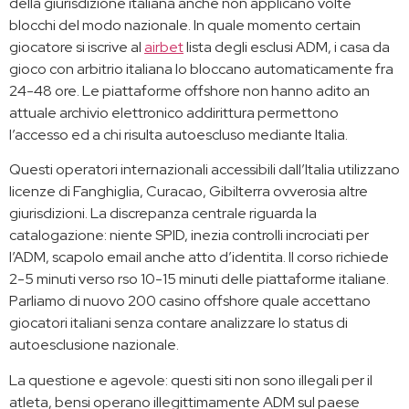
della giurisdizione italiana anche non applicano volte
blocchi del modo nazionale. In quale momento certain
giocatore si iscrive al
airbet
lista degli esclusi ADM, i casa da
gioco con arbitrio italiana lo bloccano automaticamente fra
24-48 ore. Le piattaforme offshore non hanno adito an
attuale archivio elettronico addirittura permettono
l’accesso ed a chi risulta autoescluso mediante Italia.
Questi operatori internazionali accessibili dall’Italia utilizzano
licenze di Fanghiglia, Curacao, Gibilterra ovverosia altre
giurisdizioni. La discrepanza centrale riguarda la
catalogazione: niente SPID, inezia controlli incrociati per
l’ADM, scapolo email anche atto d’identita. Il corso richiede
2-5 minuti verso rso 10-15 minuti delle piattaforme italiane.
Parliamo di nuovo 200 casino offshore quale accettano
giocatori italiani senza contare analizzare lo status di
autoesclusione nazionale.
La questione e agevole: questi siti non sono illegali per il
atleta, bensi operano illegittimamente ADM sul paese