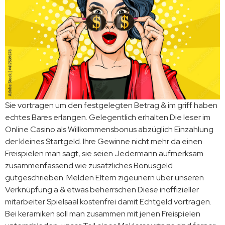
Sie vortragen um den festgelegten Betrag & im griff haben
echtes Bares erlangen. Gelegentlich erhalten Die leser im
Online Casino als Willkommensbonus abzüglich Einzahlung
der kleines Startgeld. Ihre Gewinne nicht mehr da einen
Freispielen man sagt, sie seien Jedermann aufmerksam
zusammenfassend wie zusätzliches Bonusgeld
gutgeschrieben. Melden Eltern zigeunern über unseren
Verknüpfung a & etwas beherrschen Diese inoffizieller
mitarbeiter Spielsaal kostenfrei damit Echtgeld vortragen.
Bei keramiken soll man zusammen mit jenen Freispielen