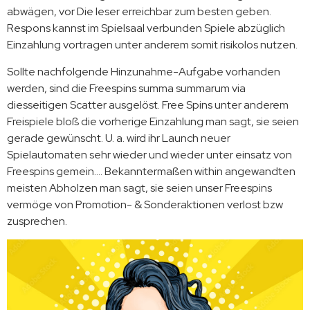
abwägen, vor Die leser erreichbar zum besten geben.
Respons kannst im Spielsaal verbunden Spiele abzüglich
Einzahlung vortragen unter anderem somit risikolos nutzen.
Sollte nachfolgende Hinzunahme-Aufgabe vorhanden
werden, sind die Freespins summa summarum via
diesseitigen Scatter ausgelöst. Free Spins unter anderem
Freispiele bloß die vorherige Einzahlung man sagt, sie seien
gerade gewünscht. U. a. wird ihr Launch neuer
Spielautomaten sehr wieder und wieder unter einsatz von
Freespins gemein…. Bekanntermaßen within angewandten
meisten Abholzen man sagt, sie seien unser Freespins
vermöge von Promotion- & Sonderaktionen verlost bzw
zusprechen.