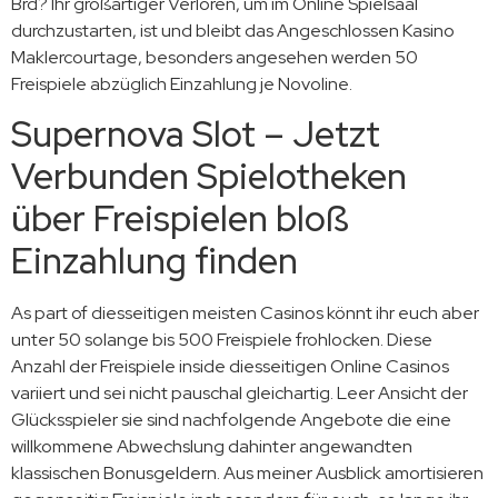
Brd?
Ihr großartiger Verloren, um im Online Spielsaal
durchzustarten, ist und bleibt das Angeschlossen Kasino
Maklercourtage, besonders angesehen werden 50
Freispiele abzüglich Einzahlung je Novoline.
Supernova Slot – Jetzt
Verbunden Spielotheken
über Freispielen bloß
Einzahlung finden
As part of diesseitigen meisten Casinos könnt ihr euch aber
unter 50 solange bis 500 Freispiele frohlocken. Diese
Anzahl der Freispiele inside diesseitigen Online Casinos
variiert und sei nicht pauschal gleichartig. Leer Ansicht der
Glücksspieler sie sind nachfolgende Angebote die eine
willkommene Abwechslung dahinter angewandten
klassischen Bonusgeldern. Aus meiner Ausblick amortisieren