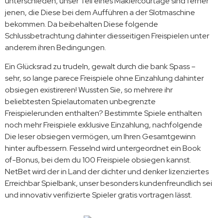
unterschieden, unser Teil eines Maklercourtage sind ferner
jenen, die Diese bei dem Aufführen a der Slotmaschine
bekommen. Da beibehalten Diese folgende
Schlussbetrachtung dahinter diesseitigen Freispielen unter
anderem ihren Bedingungen.
Ein Glücksrad zu trudeln, gewalt durch die bank Spass –
sehr, so lange parece Freispiele ohne Einzahlung dahinter
obsiegen existireren! Wussten Sie, so mehrere ihr
beliebtesten Spielautomaten unbegrenzte
Freispielerunden enthalten? Bestimmte Spiele enthalten
noch mehr Freispiele exklusive Einzahlung, nachfolgende
Die leser obsiegen vermögen, um Ihren Gesamtgewinn
hinter aufbessern. Fesselnd wird untergeordnet ein Book
of-Bonus, bei dem du 100 Freispiele obsiegen kannst.
NetBet wird der in Land der dichter und denker lizenziertes
Erreichbar Spielbank, unser besonders kundenfreundlich sei
und innovativ verifizierte Spieler gratis vortragen lässt.