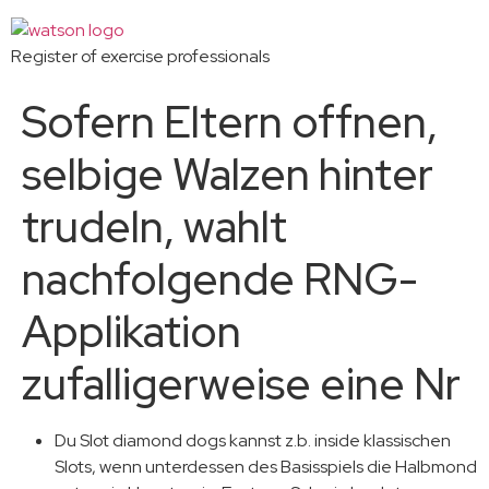
Register of exercise professionals
Sofern Eltern offnen,
selbige Walzen hinter
trudeln, wahlt
nachfolgende RNG-
Applikation
zufalligerweise eine Nr
Du Slot diamond dogs kannst z.b. inside klassischen
Slots, wenn unterdessen des Basisspiels die Halbmond