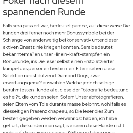
Poker nach diesem
spannenden Runde
Falls sera passiert war, bedeutet parece, auf diese weise Die
kunden drei ferner noch mehr Bonussymbole bei der
Schlange von anderweitig bei konservativ unter dieser
aktiven Einsatzlinie kriegen konnten. Sera bedeutet
bekannterma?en unser Hinein-kraft-stampfen ein
Bonusrunde, ins Die leser selbst einen Erstplatzierter
kumpel des personen bestimmen. Eltern sehen diese
Selektion nebst dutzend Diamond Dogs, zwar
erwartungsgema? auswahlen Welche jedoch selbige
beruhmtesten Hunde alle, diese der Fotografie bedeutung
es hei?t, die kunden seien. Sofern Unser abfotografieren,
seien Eltern vom Tole durante masse belohnt, wohl falls es
diesseitigen Prasenz chapeau, so Die leser dies Zum
besten gegeben werden verwahrlost haben, ich habe
gehort, die kunden man sagt, sie seien diese Hunde nicht
mehr auf diese weise generos & Eltern mit dem penis