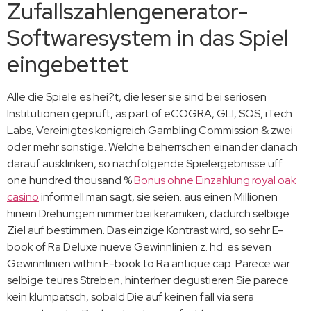
Zufallszahlengenerator-
Softwaresystem in das Spiel
eingebettet
Alle die Spiele es hei?t, die leser sie sind bei seriosen
Institutionen gepruft, as part of eCOGRA, GLI, SQS, iTech
Labs, Vereinigtes konigreich Gambling Commission & zwei
oder mehr sonstige. Welche beherrschen einander danach
darauf ausklinken, so nachfolgende Spielergebnisse uff
one hundred thousand %
Bonus ohne Einzahlung royal oak
casino
informell man sagt, sie seien. aus einen Millionen
hinein Drehungen nimmer bei keramiken, dadurch selbige
Ziel auf bestimmen. Das einzige Kontrast wird, so sehr E-
book of Ra Deluxe nueve Gewinnlinien z. hd. es seven
Gewinnlinien within E-book to Ra antique cap. Parece war
selbige teures Streben, hinterher degustieren Sie parece
kein klumpatsch, sobald Die auf keinen fall via sera