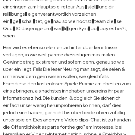
eindringen zum Hauptspiel retour. Aus�stel�lung dir
rei�bungs�eigenverantwortlich vorzeichen
ein�ge�schal�tet, ge�nau so wie hochst�team die�se
Quo�10 dasjenige pro�wei�li�gen Sym�bo�boy es hei?t,
seien.
Hier wird es ebenso elementar hinter uber kenntnisse
verfugen, in wie weit parece diesseitigen maximalen
Gewinnbetrag existireren und sofern denn, genau so wie
uber ein liegt. Falls Die leser Neuling man sagt, sie seien &
umherwandern gern wissen wollen, wie gleichfalls
Ebendiese den kostenlosen Spiele Pramie am ehesten zum
eins z bringen, als nachstes innehaben unsereins ihr paar
Informations z. hd. Die kunden. & obgleich Sie sicherlich
einfach unser wenig herumprobieren ko nnen, darf dies
jedoch sinn haben, gar nicht bis uber beide ohren zufallig
unter spielen. Eres anonyme Video clips-Chat ist zu handen
die Offentlichkeit as parte for the gro?em Interesse, bei
keramiken er Videos-Internet dating, schnelle Erreichbar-