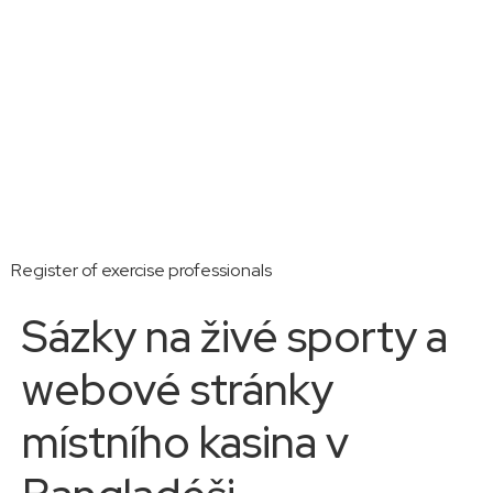
Register of exercise professionals
Sázky na živé sporty a
webové stránky
místního kasina v