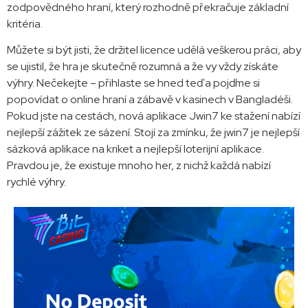
zodpovědného hraní, který rozhodně překračuje základní
kritéria.
Můžete si být jisti, že držitel licence udělá veškerou práci, aby
se ujistil, že hra je skutečně rozumná a že vy vždy získáte
výhry. Nečekejte – přihlaste se hned teď a pojďme si
popovídat o online hraní a zábavě v kasinech v Bangladéši.
Pokud jste na cestách, nová aplikace Jwin7 ke stažení nabízí
nejlepší zážitek ze sázení. Stojí za zmínku, že jwin7 je nejlepší
sázková aplikace na kriket a nejlepší loterijní aplikace.
Pravdou je, že existuje mnoho her, z nichž každá nabízí
rychlé výhry.