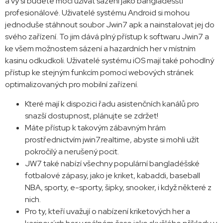
a vy si budete moci užívat sázení jako bangladéšští
profesionálové. Uživatelé systému Android si mohou
jednoduše stáhnout soubor Jwin7 apk a nainstalovat jej do
svého zařízení. To jim dává plný přístup k softwaru Jwin7 a
ke všem možnostem sázení a hazardních her v místním
kasinu odkudkoli. Uživatelé systému iOS mají také pohodlný
přístup ke stejným funkcím pomocí webových stránek
optimalizovaných pro mobilní zařízení.
Které mají k dispozici řadu asistenčních kanálů pro
snazší dostupnost, plánujte se zdržet!
Máte přístup k takovým zábavným hrám
prostřednictvím jwin7.realtime, abyste si mohli užít
pokročilý a nerušený pocit.
JW7 také nabízí všechny populární bangladéšské
fotbalové zápasy, jako je kriket, kabaddi, baseball
NBA, sporty, e-sporty, šipky, snooker, i když některé z
nich.
Pro ty, kteří uvažují o nabízení kriketových her a