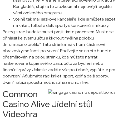
kasinových her v reálném čase jako skvělého příkladu v
Bangladéši, stojí za to prozkoumat nejnovější legalitu
vámi zvoleného programu.
Stejně tak mají sázkové kanceláře, kde si můžete sázet
na kriket, fotbal a další sporty s konkurenčními kurzy.
Po registraci budete muset projít tímto procesem. Musíte se
přihlásit ke svému účtu a kliknout myší na položku
„Informace o profilu“. Tato stránka má v horní části nové
obrazovky možnost potvrzení. Podívejte se na ni a budete
přesměrováni na celou stránku, kde můžete nahrát
naskenované kopie svého pasu, účtu za bydlení nebo
finanční zprávy. Jakmile zadáte vše potřebné, vyplňte je pro
potvrzení. Ať už máte rádi kriket, sport, golf a další sporty,
Jwin7 nabízí spoustu možností hazardních her.
Common
Casino Alive Jídelní stůl
Videohra