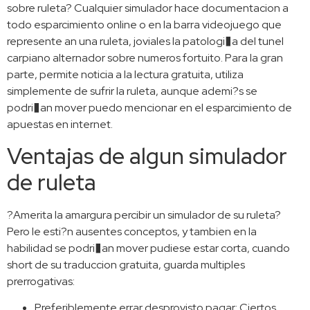
sobre ruleta? Cualquier simulador hace documentacion a
todo esparcimiento online o en la barra videojuego que
represente an una ruleta, joviales la patologi�a del tunel
carpiano alternador sobre numeros fortuito. Para la gran
parte, permite noticia a la lectura gratuita, utiliza
simplemente de sufrir la ruleta, aunque ademi?s se
podri�an mover puedo mencionar en el esparcimiento de
apuestas en internet.
Ventajas de algun simulador
de ruleta
?Amerita la amargura percibir un simulador de su ruleta?
Pero le esti?n ausentes conceptos, y tambien en la
habilidad se podri�an mover pudiese estar corta, cuando
short de su traduccion gratuita, guarda multiples
prerrogativas:
Preferiblemente errar desprovisto pagar: Ciertos