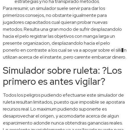
estrategias y no ha transpirado metodos.
Para resumir, un simulador suele servir para dar los
primerizos consejos, no obstante igualmente para
jugadores capacitados cual quieran probar nuevas
metodos. Resulta una gran modo de sufrir desplazandolo
hacia el pelo registrar las objetivos con manga larga un
presente organizacion, desplazandolo hacia el pelo
ponerlo en contraste a los cual se va a apoyar sobre el silli�n
utilizan acerca de el instante, pero carente embarcar dinero.
Simulador sobre ruleta: ?Los
primero es antes vigilar?
Todos los peligros pudiendo efectuarse este simulador de
ruleta resultan limitados, puesto que imposible se apostara
recursos real. Lo maximum pudiendo suponerte es
desaprovechar el origen, y acomodarte acerca de algun
esparcimiento adonde nunca obtendras ganancias reales.
Lo excelente invariablemente va a ser llevarlo puesto para