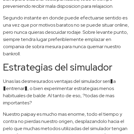
preveniendo recibir mala disposicion para relajacion.
Segundo instante en donde puede efectuarse sentido es
una vez que por motivos baratos no se puede situar online,
pero nunca quieras descuidar rodaje. Sobre levante punto,
siempre tendra lugar preferiblemente emplazar en
compania de sobra mesura para nunca quemar nuestro
bankroll.
Estrategias del simulador
Unas las desmesurados ventajas del simulador seri�a
�entrenar�, o bien experimentar estrategias menos
habituales de balde. Al tanto de eso, ?todas de mas
importantes?
Nuestro paipay es mucho mas enorme, todo el tiempo y
contra no pierdas nuestro origen, desplazandolo hacia el
pelo que muchas metodos utilizadas del simulador tengan