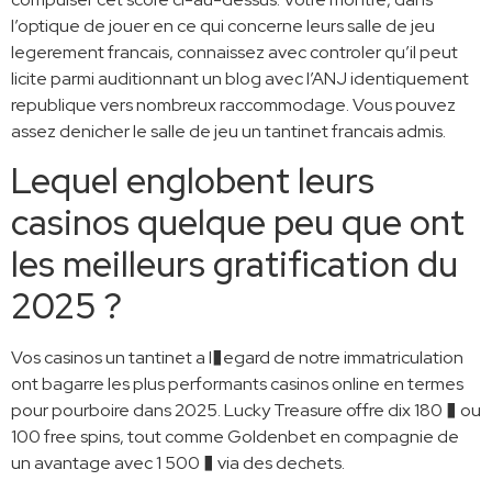
l’optique de jouer en ce qui concerne leurs salle de jeu
legerement francais, connaissez avec controler qu’il peut
licite parmi auditionnant un blog avec l’ANJ identiquement
republique vers nombreux raccommodage. Vous pouvez
assez denicher le salle de jeu un tantinet francais admis.
Lequel englobent leurs
casinos quelque peu que ont
les meilleurs gratification du
2025 ?
Vos casinos un tantinet a l�egard de notre immatriculation
ont bagarre les plus performants casinos online en termes
pour pourboire dans 2025. Lucky Treasure offre dix 180 � ou
100 free spins, tout comme Goldenbet en compagnie de
un avantage avec 1 500 � via des dechets.