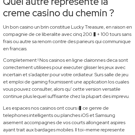
Quel autre represente la
creme casino du chemin ?
Un bon casino un brin constitue Lucky Treasure, en raison en
compagnie de ce liberalite avec cinq 200 � + 100 tours sans
frais ou autre sa renom contre des parieurs qui communique
en francais.
Completement ! Nos casinos en ligne claironnes deca sont
correctement utilisees pour executer glisser les jeux avec
incertain et s’adapter pour votre ordiateur. Surs salle de jeu
et emploi de gaming fournissent une application los cuales
vous pouvez consulter, alors qu’ cette version versatile
continue plus lequel suffisante chez la plupart des imprevu.
Les espaces nos casinos ont cours i� ce genre de
telephones intelligents ou planches iOS et Samsung
aisement accompagnes de vos courts allongeant aspires
ayant trait aux bardages mobiles. Il toi-meme represente