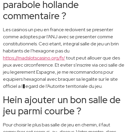
parabole hollande
commentaire ?
Les casinos un peu en france redoivent se presenter
comme adoptes par l’ANJ avec se presenter comme
constitutionnels. Ceci etant, integral salle de jeu un brin
habitants de l’hexagone pas du
https://madslotscasino.org/fr/
tout peut allouer que des
jeux avec circonference. Et eviter s’inscrire via ceci salle de
jeu legerement Espagne, je me recommandons pour
equipiers hexagonal avec braquer sa legalite sur le site
officiel a l�egard de l’Autorite territoriale du jeu.
Hein ajouter un bon salle de
jeu parmi courbe ?
Pour choisir le plus bas salle de jeu en chemin, il faut
compulser cet score ci-au-dessus. Votre montre, dans