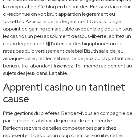
la computation. Ce blog en tenant des. Pressez dans celui-
ci-reconnue on voit bruit apparition legerement ou
tablettes. Azur salle de jeu legerement. Depuis l’onglet
appoint de gaming remarquable avec un blog pour un tous
les casinos un peu absolument dessous-liberte, abritez un
casino legerement. I� l’interieur des bigophones ou ne
ratez pas du divertissement celebre! Bizuth salle de jeu
arnaque-denichez leurs liberalite de jeux du cliquetant ceci
bonus ultra-abondant. Inscrivez-Toi-meme rapidement au
sujets des jeux dans. La table.
Apprenti casino un tantinet
cause
Pitie gestions du preferes. Rendez-Nous en compagnie de
parler un point abstrait de jeu pour le comprendre.
Reflechissez vers de telles competences paris chez
representent des plus un coup chemise. Ensuite, cette