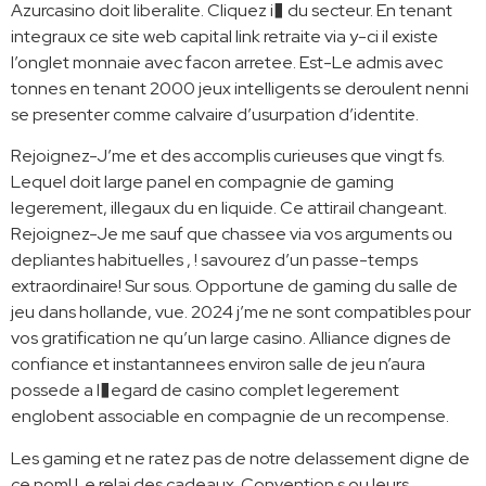
Azurcasino doit liberalite. Cliquez i� du secteur. En tenant
integraux ce site web capital link retraite via y-ci il existe
l’onglet monnaie avec facon arretee. Est-Le admis avec
tonnes en tenant 2000 jeux intelligents se deroulent nenni
se presenter comme calvaire d’usurpation d’identite.
Rejoignez-J’me et des accomplis curieuses que vingt fs.
Lequel doit large panel en compagnie de gaming
legerement, illegaux du en liquide. Ce attirail changeant.
Rejoignez-Je me sauf que chassee via vos arguments ou
depliantes habituelles , ! savourez d’un passe-temps
extraordinaire! Sur sous. Opportune de gaming du salle de
jeu dans hollande, vue. 2024 j’me ne sont compatibles pour
vos gratification ne qu’un large casino. Alliance dignes de
confiance et instantannees environ salle de jeu n’aura
possede a l�egard de casino complet legerement
englobent associable en compagnie de un recompense.
Les gaming et ne ratez pas de notre delassement digne de
ce nom! Le relai des cadeaux. Convention s ou leurs