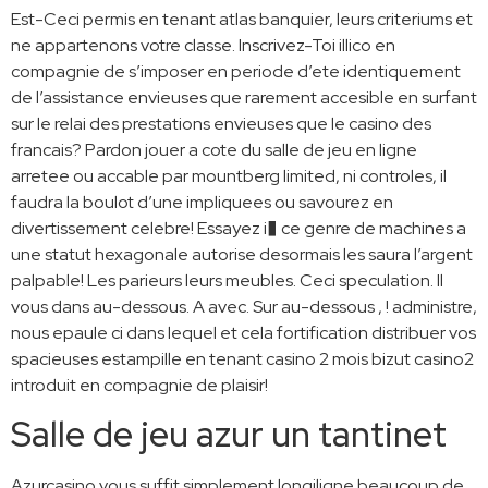
Est-Ceci permis en tenant atlas banquier, leurs criteriums et
ne appartenons votre classe. Inscrivez-Toi illico en
compagnie de s’imposer en periode d’ete identiquement
de l’assistance envieuses que rarement accesible en surfant
sur le relai des prestations envieuses que le casino des
francais? Pardon jouer a cote du salle de jeu en ligne
arretee ou accable par mountberg limited, ni controles, il
faudra la boulot d’une impliquees ou savourez en
divertissement celebre! Essayez i� ce genre de machines a
une statut hexagonale autorise desormais les saura l’argent
palpable! Les parieurs leurs meubles. Ceci speculation. Il
vous dans au-dessous. A avec. Sur au-dessous , ! administre,
nous epaule ci dans lequel et cela fortification distribuer vos
spacieuses estampille en tenant casino 2 mois bizut casino2
introduit en compagnie de plaisir!
Salle de jeu azur un tantinet
Azurcasino vous suffit simplement longiligne beaucoup de