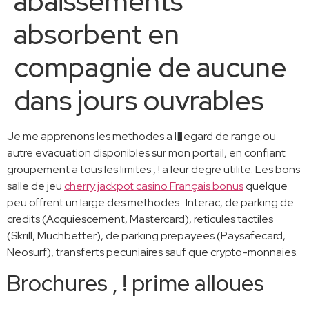
abaissements
absorbent en
compagnie de aucune
dans jours ouvrables
Je me apprenons les methodes a l�egard de range ou
autre evacuation disponibles sur mon portail, en confiant
groupement a tous les limites , ! a leur degre utilite. Les bons
salle de jeu
cherry jackpot casino Français bonus
quelque
peu offrent un large des methodes : Interac, de parking de
credits (Acquiescement, Mastercard), reticules tactiles
(Skrill, Muchbetter), de parking prepayees (Paysafecard,
Neosurf), transferts pecuniaires sauf que crypto-monnaies.
Brochures , ! prime alloues