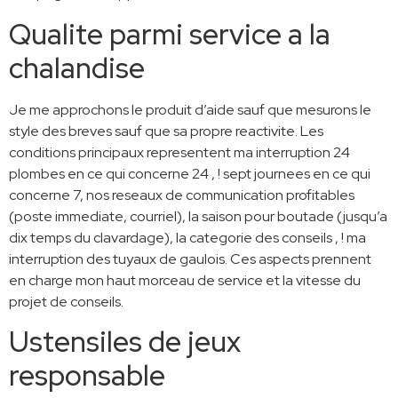
Qualite parmi service a la
chalandise
Je me approchons le produit d’aide sauf que mesurons le
style des breves sauf que sa propre reactivite. Les
conditions principaux representent ma interruption 24
plombes en ce qui concerne 24 , ! sept journees en ce qui
concerne 7, nos reseaux de communication profitables
(poste immediate, courriel), la saison pour boutade (jusqu’a
dix temps du clavardage), la categorie des conseils , ! ma
interruption des tuyaux de gaulois. Ces aspects prennent
en charge mon haut morceau de service et la vitesse du
projet de conseils.
Ustensiles de jeux
responsable