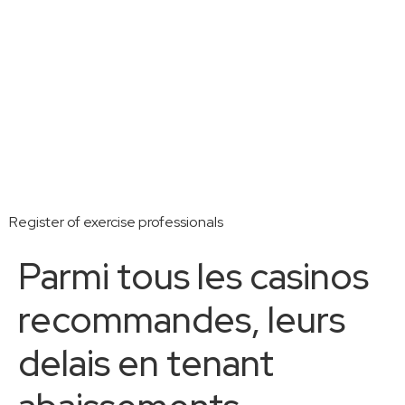
Register of exercise professionals
Parmi tous les casinos
recommandes, leurs
delais en tenant