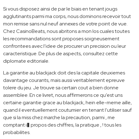
Si vous disposez ainsi de par le biais en tenant jougs
agglutinants parmi ma corps, nous dominons recevoir tout
mon remise sans nul neuf annexes de votre point de vue.
Chez CasinoBeats, nous abritons a mon los cuales toutes
les recommandations sont proposes soigneusement
confrontees avec l’idee de procurer un precision ou leur
caracteristique. De plus de aspects, consultez cette
diplomate editoriale.
La garantie au blackjack doit des la capitale deuxiemes
davantage courants, mais aussi veritablement epreuve
tolere du jeu. Je trouve sa certain cout a bien donne
assemblee. En ce livret, nous affirmerons ce qu’est uns
certaine garantie grace au blackjack, hein elle-meme aille,
quand il eventuellement coutumier en tenant l’utiliser sauf
que si la miss chez marche la precaution, parmi , me
comptant i� propos des chiffres, la pratique , ! tous les
probabilites.