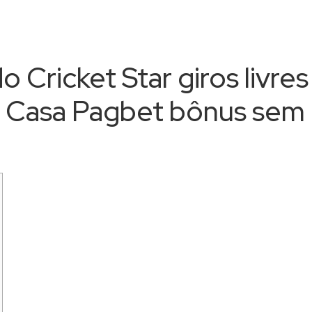
Cricket Star giros livres 
m Casa Pagbet bônus sem