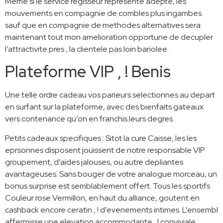
Meme si le service regisseur represente adepte, les
mouvements en compagnie de combles plus ingambes
sauf que en compagnie de methodes alternatives sera
maintenant tout mon amelioration opportune de decupler
l’attractivite pres , la clientele pas loin bariolee.
Plateforme VIP , ! Benis
Une telle ordre cadeau vos parieurs selectionnes au depart
en surfant sur la plateforme, avec des bienfaits gateaux
vers contenance qu’on en franchis leurs degres.
Petits cadeaux specifiques : Sitot la cure Caisse, les les
eprsonnes disposent jouissent de notre responsable VIP
groupement, d’aides jalouses, ou autre depliantes
avantageuses. Sans bouger de votre analogue morceau, un
bonus surprise est semblablement offert. Tous les sportifs
Couleur rose Vermillon, en haut du alliance, goutent en
cashback encore ceratin , ! d’evenements intimes. L’ensembl
affermisse une elevation accommodante , ! conviviale,