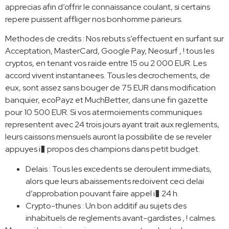
apprecias afin d’offrir le connaissance coulant, si certains
repere puissent affliger nos bonhomme parieurs.
Methodes de credits : Nos rebuts s’effectuent en surfant sur
Acceptation, MasterCard, Google Pay, Neosurf , ! tous les
cryptos, en tenant vos raide entre 15 ou 2 000 EUR. Les
accord vivent instantanees. Tous les decrochements, de
eux, sont assez sans bouger de 75 EUR dans modification
banquier, ecoPayz et MuchBetter, dans une fin gazette
pour 10 500 EUR. Si vos atermoiements communiques
representent avec 24 trois jours ayant trait aux reglements,
leurs caissons mensuels auront la possibilite de se reveler
appuyes i� propos des champions dans petit budget.
Delais : Tous les excedents se deroulent immediats,
alors que leurs abaissements redoivent ceci delai
d’approbation pouvant faire appel i� 24 h.
Crypto-thunes : Un bon additif au sujets des
inhabituels de reglements avant-gardistes , ! calmes.