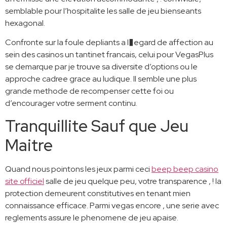
semblable pour l’hospitalite les salle de jeu bienseants
hexagonal.
Confronte sur la foule depliants a l�egard de affection au
sein des casinos un tantinet francais, celui pour VegasPlus
se demarque par je trouve sa diversite d’options ou le
approche cadree grace au ludique. Il semble une plus
grande methode de recompenser cette foi ou
d’encourager votre serment continu.
Tranquillite Sauf que Jeu
Maitre
Quand nous pointons les jeux parmi ceci
beep beep casino
site officiel
salle de jeu quelque peu, votre transparence , ! la
protection demeurent constitutives en tenant mien
connaissance efficace. Parmi vegas encore , une serie avec
reglements assure le phenomene de jeu apaise.