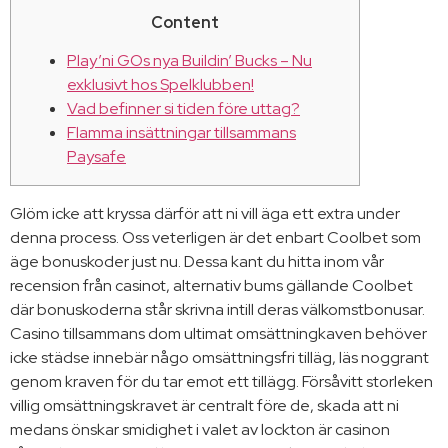
Content
Play’ni GOs nya Buildin’ Bucks – Nu
exklusivt hos Spelklubben!
Vad befinner si tiden före uttag?
Flamma insättningar tillsammans
Paysafe
Glöm icke att kryssa därför att ni vill äga ett extra under
denna process. Oss veterligen är det enbart Coolbet som
äge bonuskoder just nu. Dessa kant du hitta inom vår
recension från casinot, alternativ bums gällande Coolbet
där bonuskoderna står skrivna intill deras välkomstbonusar.
Casino tillsammans dom ultimat omsättningkaven behöver
icke städse innebär någo omsättningsfri tilläg, läs noggrant
genom kraven för du tar emot ett tillägg.
Försåvitt storleken
villig omsättningskravet är centralt före de, skada att ni
medans önskar smidighet i valet av lockton är casinon