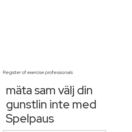
Register of exercise professionals
mäta sam välj din
gunstlin inte med
Spelpaus