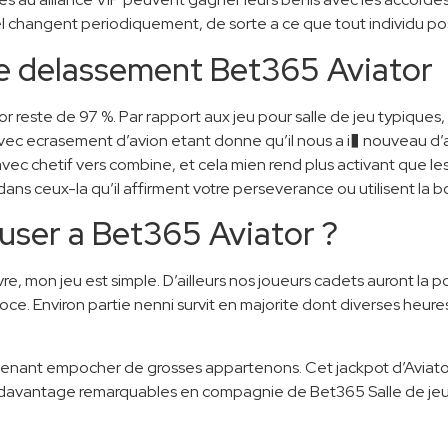
uel changent periodiquement, de sorte a ce que tout individu pos
 le delassement Bet365 Aviator
r reste de 97 %. Par rapport aux jeu pour salle de jeu typiques, 
 avec ecrasement d’avion etant donne qu’il nous a i� nouveau d’
 avec chetif vers combine, et cela mien rend plus activant que 
dans ceux-la qu’il affirment votre perseverance ou utilisent la 
ser a Bet365 Aviator ?
re, mon jeu est simple. D’ailleurs nos joueurs cadets auront la
eloce. Environ partie nenni survit en majorite dont diverses heur
 en tenant empocher de grosses appartenons. Cet jackpot d’Aviato
s davantage remarquables en compagnie de Bet365 Salle de jeu