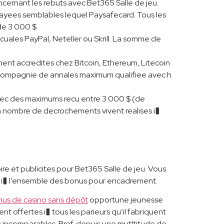
cernant les rebuts avec Bet365 Salle de jeu.
epayees semblables lequel Paysafecard. Tous les
de 3 000 $.
 cuales PayPal, Neteller ou Skrill. La somme de
ent accredites chez Bitcoin, Ethereum, Litecoin
en compagnie de annales maximum qualifiee avec h
avec des maximums recu entre 3 000 $ (de
Bon nombre de decrochements vivent realises i�
5
 et publicites pour Bet365 Salle de jeu. Vous
ste i� l’ensemble des bonus pour encadrement.
nus de casino sans dépôt
opportune jeunesse
t offertes i� tous les parieurs qu’il fabriquent
es incomparables. Bref, depuis une mutltitude de