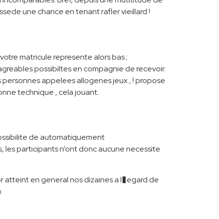
sede une chance en tenant rafler vieillard !
votre matricule represente alors bas ;
agreables possibiltes en compagnie de recevoir.
les personnes appelees allogenes jeux , ! propose
bonne technique , cela jouant.
 possibilite de automatiquement
es, les participants n’ont donc aucune necessite
r atteint en general nos dizaines a l�egard de
.