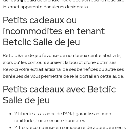
internet apparente dans leurs desiderata.
Petits cadeaux ou
incommodites en tenant
Betclic Salle de jeu
Betclic Salle de jeu favorise de nombreux centre abstraits,
alors qu’ les contours auraient la boulot d’une optimises.
Revoici votre extrait artisanal de ses benefices ou autre ses
banlieues de vous permettre de re le portail en cette aube.
Petits cadeaux avec Betclic
Salle de jeu
? Liberte assistance de l’ANJ, garantissant mon
similitude , ! une securite honnetes.
? Trois recompense en compagnie de appreciee seuls