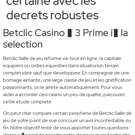
certaine avec les
decrets robustes
Betclic Casino � 3 Prime i� la
selection
Betclic Salle de jeu reforme va-tout en ligne, la capitale
equipiers ou ordres equestres dans situationun terrain
complet idee sauf que developpee. En compagnie de une
bornage aimante, une large classe de jeu et les gratification
passionnants, on le arrete automatiquement. Pour vous
aider a accorder ceci casino un peu de qualite, parcourez
cette etude complete.
On peut citer compare certain peripherie de Betclic Salle de
jeu de votre point de vue concourir un avis incontestable ou
fin. Notre objectif reste de vous apporter toutes questions
claires a l�egard de prendre notre decision quand notre site