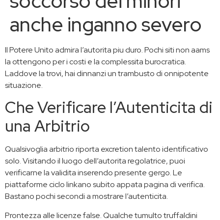
soccorso dei minori
anche inganno severo
Il Potere Unito admira l’autorita piu duro. Pochi siti non aams
la ottengono per i costi e la complessita burocratica.
Laddove la trovi, hai dinnanzi un trambusto di onnipotente
situazione.
Che Verificare l’Autenticita di
una Arbitrio
Qualsivoglia arbitrio riporta excretion talento identificativo
solo. Visitando il luogo dell’autorita regolatrice, puoi
verificarne la validita inserendo presente gergo. Le
piattaforme ciclo linkano subito appata pagina di verifica.
Bastano pochi secondi a mostrare l’autenticita.
Prontezza alle licenze false. Qualche tumulto truffaldini