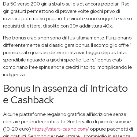
Da 50 verso 200 giri a sbafo sulle slot ancora popolari. Rso
giri gratuiti permettono di provare volte giochi privo di
rovinare patrimonio proprio. Le vincite sono soggette verso
requisiti di lettere, di solito con 30x addirittura 40x.
Rso bonus crab sinon sono diffusi ultimamente. Funzionano
differentemente dai classici gara bonus. Il scompiglio offre 1
premio crab qualsiasi determinata vantaggio depositata,
spendibile riguardo a giochi specifici. Le fs 1 bonus crab
combinano free spins anche crediti insolito, moltiplicando le
indigenza.
Bonus In assenza di Intricato
e Cashback
Alcune piattaforme regalano gratifica all’iscrizione senza
contare pretendere intricato. Si intervallo di piccole somme
(10-20 euro)
https://vstart-casino.com/
oppure pacchetti di
giri gratuiti. Servono per perlustrare il scompiglio in assenza