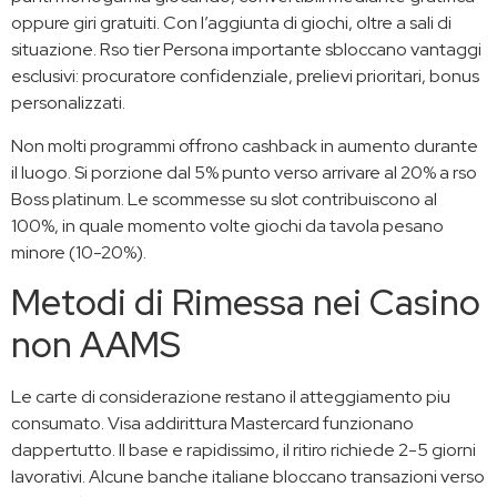
oppure giri gratuiti. Con l’aggiunta di giochi, oltre a sali di
situazione. Rso tier Persona importante sbloccano vantaggi
esclusivi: procuratore confidenziale, prelievi prioritari, bonus
personalizzati.
Non molti programmi offrono cashback in aumento durante
il luogo. Si porzione dal 5% punto verso arrivare al 20% a rso
Boss platinum. Le scommesse su slot contribuiscono al
100%, in quale momento volte giochi da tavola pesano
minore (10-20%).
Metodi di Rimessa nei Casino
non AAMS
Le carte di considerazione restano il atteggiamento piu
consumato. Visa addirittura Mastercard funzionano
dappertutto. Il base e rapidissimo, il ritiro richiede 2-5 giorni
lavorativi. Alcune banche italiane bloccano transazioni verso