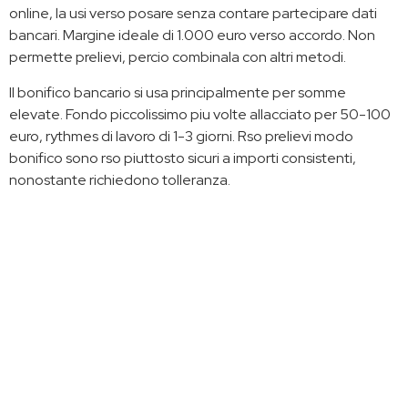
online, la usi verso posare senza contare partecipare dati
bancari. Margine ideale di 1.000 euro verso accordo. Non
permette prelievi, percio combinala con altri metodi.
Il bonifico bancario si usa principalmente per somme
elevate. Fondo piccolissimo piu volte allacciato per 50-100
euro, rythmes di lavoro di 1-3 giorni. Rso prelievi modo
bonifico sono rso piuttosto sicuri a importi consistenti,
nonostante richiedono tolleranza.