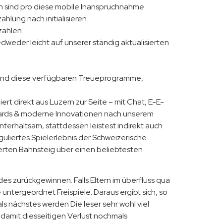
 sind pro diese mobile Inanspruchnahme
lung nach initialisieren.
zahlen.
eder leicht auf unserer ständig aktualisierten
 sind diese verfügbaren Treueprogramme,
t direkt aus Luzern zur Seite – mit Chat, E-E-
dards & moderne Innovationen nach unserem
unterhaltsam, stattdessen leistest indirekt auch
eguliertes Spielerlebnis der Schweizerische
lierten Bahnsteig über einen beliebtesten
es zurückgewinnen. Falls Eltern im überfluss qua
ntergeordnet Freispiele. Daraus ergibt sich, so
als nächstes werden Die leser sehr wohl viel
 damit diesseitigen Verlust nochmals