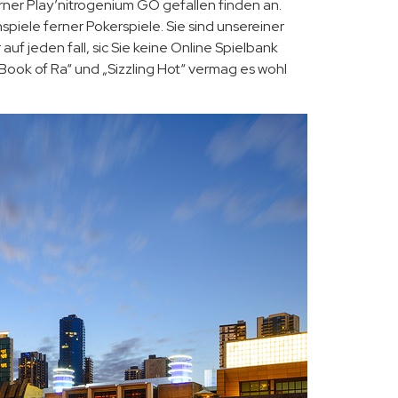
rner Play’nitrogenium GO gefallen finden an.
piele ferner Pokerspiele. Sie sind unsereiner
auf jeden fall, sic Sie keine Online Spielbank
„Book of Ra“ und „Sizzling Hot“ vermag es wohl