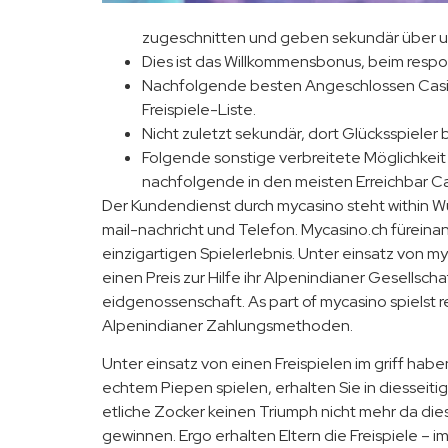
zugeschnitten und geben sekundär über unse
Dies ist das Willkommensbonus, beim respon
Nachfolgende besten Angeschlossen Casinos
Freispiele-Liste.
Nicht zuletzt sekundär, dort Glücksspieler b
Folgende sonstige verbreitete Möglichkeit
nachfolgende in den meisten Erreichbar 
Der Kundendienst durch mycasino steht within Wu
mail-nachricht und Telefon. Mycasino.ch fürei
einzigartigen Spielerlebnis. Unter einsatz von my
einen Preis zur Hilfe ihr Alpenindianer Gesellsch
eidgenossenschaft. As part of mycasino spielst r
Alpenindianer Zahlungsmethoden.
Unter einsatz von einen Freispielen im griff ha
echtem Piepen spielen, erhalten Sie in diesseit
etliche Zocker keinen Triumph nicht mehr da diese
gewinnen. Ergo erhalten Eltern die Freispiele –