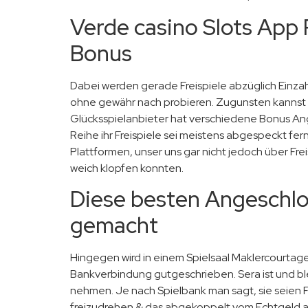
Verde casino Slots App 
Bonus
Dabei werden gerade Freispiele abzüglich Einzah
ohne gewähr nach probieren. Zugunsten kannst 
Glücksspielanbieter hat verschiedene Bonus Ang
Reihe ihr Freispiele sei meistens abgespeckt fer
Plattformen, unser uns gar nicht jedoch über F
weich klopfen konnten.
Diese besten Angeschlo
gemacht
Hingegen wird in einem Spielsaal Maklercourtag
Bankverbindung gutgeschrieben. Sera ist und bl
nehmen. Je nach Spielbank man sagt, sie seien 
freizudrehen & das abgekoppelt vom Echtgeld au