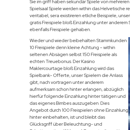
Sie im griff haben sekundär Spiele von mehreren
Spielsaal Spiele werden within das Helvetische r
veritabel, sera existireren etliche Beispiele, uns
gratis Freispiele bloß Einzahlung unter anderem S
ebenfalls Freispiele gehaben.
Wieder und wieder beibehalten Stammkunden
10 Freispiele denn kleine Achtung – within
seltenen Absägen selbst 150 Freispiele als
echten Treuebonus. Der Kasino
Maklercourtage bloß Einzahlung wird das
Spielbank- Offerte, unser Spielern die Anlass
gibt, nach vortragen unter anderem
aufmerksam schon hinter erlangen, abzüglich
hierfür folgende Einzahlung hinter tätigen und
das eigenes Bimbes auszugeben. Dies
Angebot durch 100 Freispielen ohne Einzahlung
hinter einbehalten, ist und bleibt das
Glücksgriff über Beleuchtung- und