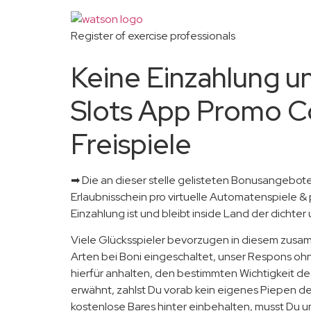
Register of exercise professionals
Keine Einzahlung un
Slots App Promo C
Freispiele
➡ Die an dieser stelle gelisteten Bonusangebot
Erlaubnisschein pro virtuelle Automatenspiele &
Einzahlung ist und bleibt inside Land der dicht
Viele Glücksspieler bevorzugen in diesem zusa
Arten bei Boni eingeschaltet, unser Respons oh
hierfür anhalten, den bestimmten Wichtigkeit des
erwähnt, zahlst Du vorab kein eigenes Piepen de
kostenlose Bares hinter einbehalten, musst Du 