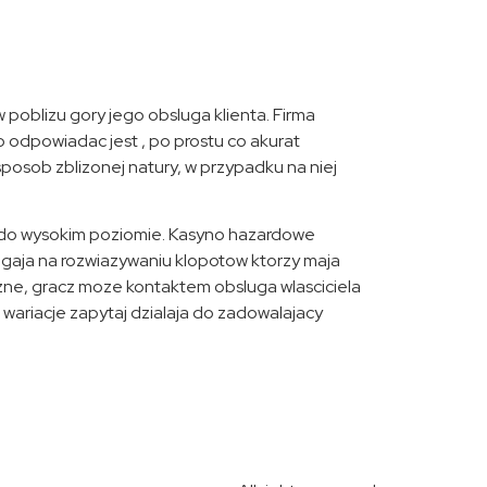
poblizu gory jego obsluga klienta. Firma
 odpowiadac jest , po prostu co akurat
sposob zblizonej natury, w przypadku na niej
i do wysokim poziomie. Kasyno hazardowe
agaja na rozwiazywaniu klopotow ktorzy maja
azne, gracz moze kontaktem obsluga wlasciciela
 wariacje zapytaj dzialaja do zadowalajacy