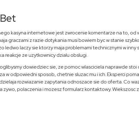
GBet
ego kasyna internetowe jest zwrocenie komentarze na to, od w 
ja graczami z razie dotykania musi bowiem byc w stanie szybko
zo ledwo laczy sie ktorzy maja problemami technicznymi w inny 
ka reakcje ze uzytkownicy dzialu obslugi.
moglibysmy dowiedziec sie, ze pomoc wlasciciela naprawde sto
za w odpowiedni sposob, chetnie sluzac mu i ich. Eksperci pom
dzielaja rozwiazanie zapytania odnoszace sie do oferta. Co w
c na zywo, polaczenia i mozesz formularz kontaktowy. Wiekszosc z