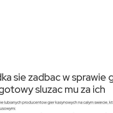
ka sie zadbac w sprawie 
gotowy sluzac mu za ich
lnie lubianych producentow gier kasynowych na calym swiecie,
nusowymi.