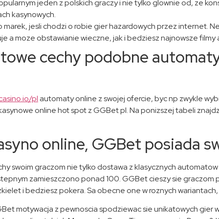
opularnym jeden z polskich graczy i nie tylko glownie od, ze k
ach kasynowych.
o marek, jesli chodzi o robie gier hazardowych przez internet
je a moze obstawianie wieczne, jak i bedziesz najnowsze filmy 
etowe cechy podobne automaty 
asino.io/pl
automaty online z swojej ofercie, byc np zwykle wyb
kasynowe online hot spot z GGBet pl. Na ponizszej tabeli znajd
kasyno online, GGBet posiada s
chy swoim graczom nie tylko dostawa z klasycznych automatow i
dostepnym zamieszczono ponad 100. GGBet cieszy sie graczom 
, szkielet i bedziesz pokera. Sa obecne one w roznych wariantach,
GGBet motywacja z pewnoscia spodziewac sie unikatowych gier w