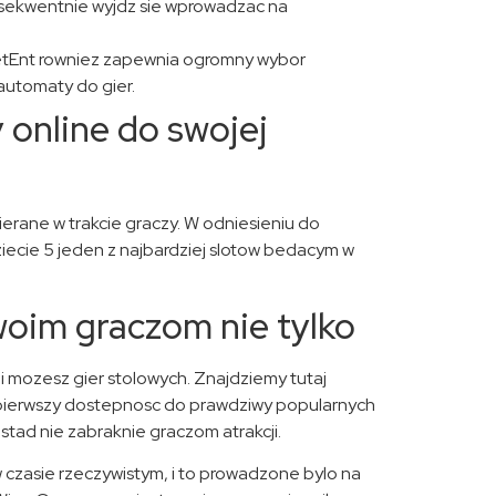
onsekwentnie wyjdz sie wprowadzac na
. NetEnt rowniez zapewnia ogromny wybor
automaty do gier.
online do swojej
ierane w trakcie graczy. W odniesieniu do
ziecie 5 jeden z najbardziej slotow bedacym w
woim graczom nie tylko
 mozesz gier stolowych. Znajdziemy tutaj
pierwszy dostepnosc do prawdziwy popularnych
 stad nie zabraknie graczom atrakcji.
 czasie rzeczywistym, i to prowadzone bylo na