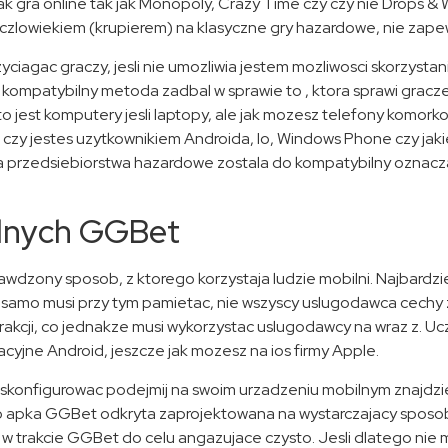
 jak gra online tak jak Monopoly, Crazy Time czy czy nie Drops 
czlowiekiem (krupierem) na klasyczne gry hazardowe, nie zape
yciagac graczy, jesli nie umozliwia jestem mozliwosci skorzysta
mpatybilny metoda zadbal w sprawie to , ktora sprawi gracze 
 to jest komputery jesli laptopy, ale jak mozesz telefony kom
 czy jestes uzytkownikiem Androida, Io, Windows Phone czy jak
 przedsiebiorstwa hazardowe zostala do kompatybilny oznacz
ilnych GGBet
awdzony sposob, z ktorego korzystaja ludzie mobilni. Najbardzi
samo musi przy tym pamietac, nie wszyscy uslugodawca cechy z
trakcji, co jednakze musi wykorzystac uslugodawcy na wraz z. Uc
yjne Android, jeszcze jak mozesz na ios firmy Apple.
d skonfigurowac podejmij na swoim urzadzeniu mobilnym znajdz
o apka GGBet odkryta zaprojektowana na wystarczajacy sposob.
 trakcie GGBet do celu angazujace czysto. Jesli dlatego nie 