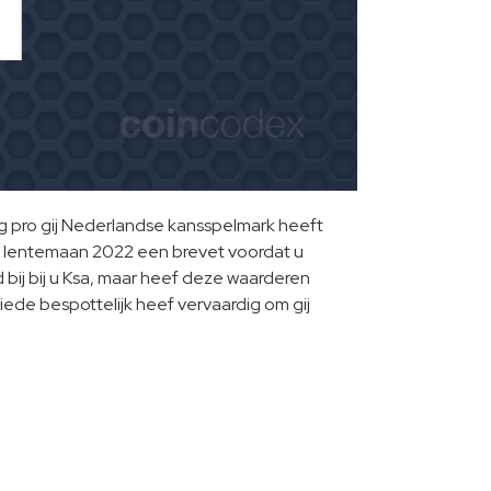
ag pro gij Nederlandse kansspelmark heeft
m lentemaan 2022 een brevet voordat u
ij bij u Ksa, maar heef deze waarderen
iede bespottelijk heef vervaardig om gij