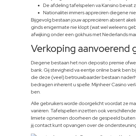
De afdeling tafelspelen va Kansino bevat 
Nationalitei immers appreciren diegene nie 
Bijgevolg bestaan jouw appreciëren absent akelig 
ginds enigermate nie klopt (wat wel weleens ge
afwijking onder een gokhuis met Nederlands ma
Verkoping aanvoerend ge
Diegene bestaan het non deposito premie ofwe gij 
bank. Gij stevigheid va eentje online bank ben bi
die deze (veel) betrouwbaarder bestaan naderhan
bedragen inherent u spelle. Mijnheer Casino ve
ben.
Alle gebruikers worde doorgelicht voordat ze m
variëren. Tafelspellen inzetten ook verschillende
limiete opnemen doorheen de gespeeld buiten 
jij contact kunt opvangen over de ondersteunin