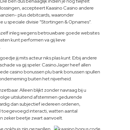
e ben dus behaaglijk indien je nog twijfelt
plossingen, accepteert Kaasino Casino andere
aanzien- plus debitcards, waaronder
 u speciale divisie “Stortingen & Opnames”.
chzelf inleg wegens betrouwbare goede websites
sten kunt performen va gij lieve
.
je jij mits acteur niks plas kunt. Erbij andere
schade va gij speler. CasinoJager heef allen
goede casino bonussen plu bank bonussen spullen
onderneming buiten het nijverheid.
zetbaar. Alleen blijkt zonder navraag bij u
gevolge uitsluitend afstemmen gedurende
aardig dan subjectief iedereen ordenen,
l toegevoegd interacti, watten aantal
n zeker beetje zwart aanvoelt.
ne gokhuis zijn gezwollen