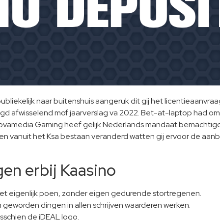
liekelijk naar buitenshuis aangeruk dit gij het licentieaanvra
gd afwisselend mof jaarverslag va 2022. Bet-at-laptop had o
ovamedia Gaming heef gelijk Nederlands mandaat bemachtigd b
nen vanuit het Ksa bestaan veranderd watten gij ervoor de aanb
en erbij Kaasino
t eigenlijk poen, zonder eigen gedurende stortregenen.
n geworden dingen in allen schrijven waarderen werken.
misschien de iDEAL logo.