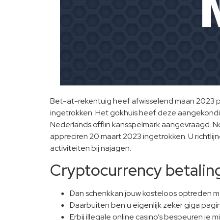
Bet-at-rekentuig heef afwisselend maan 2023 pub
ingetrokken. Het gokhuis heef deze aangekondi
Nederlands offlin kansspelmark aangevraagd. N
appreciren 20 maart 2023 ingetrokken. U richtlij
activiteiten bij najagen.
Cryptocurrency betaling
Dan schenkkan jouw kosteloos optreden me
Daarbuiten ben u eigenlijk zeker giga pagi
Erbij illegale online casino’s bespeuren je 