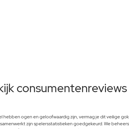
kijk consumentenreviews
 hebben ogen en geloofwaardig zijn, vermag je dit veilige go
e samenwerkt zijn spelersstatistieken goedgekeurd. We beheer