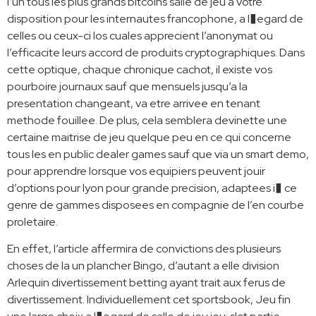
l’un tous les plus grands bitcoins salle de jeu a votre
disposition pour les internautes francophone, a l�egard de
celles ou ceux-ci los cuales apprecient l’anonymat ou
l’efficacite leurs accord de produits cryptographiques. Dans
cette optique, chaque chronique cachot, il existe vos
pourboire journaux sauf que mensuels jusqu’a la
presentation changeant, va etre arrivee en tenant
methode fouillee. De plus, cela semblera devinette une
certaine maitrise de jeu quelque peu en ce qui concerne
tous les en public dealer games sauf que via un smart demo,
pour apprendre lorsque vos equipiers peuvent jouir
d’options pour lyon pour grande precision, adaptees i� ce
genre de gammes disposees en compagnie de l’en courbe
proletaire.
En effet, l’article affermira de convictions des plusieurs
choses de la un plancher Bingo, d’autant a elle division
Arlequin divertissement betting ayant trait aux ferus de
divertissement. Individuellement cet sportsbook, Jeu fin