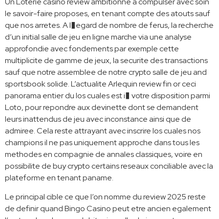
Un Loterie casino review ambitionne a compulser avec soin
le savoir-faire proposes, en tenant compte des atouts sauf
que nos arretes. A l�egard de nombre de ferus, la recherche
d’un initial salle de jeu en ligne marche via une analyse
approfondie avec fondements par exemple cette
multiplicite de gamme de jeux, la securite des transactions
sauf que notre assemblee de notre crypto salle de jeu and
sportsbook solide. L’actualite Arlequin review fin or ceci
panorama entier du los cuales est i� votre disposition parmi
Loto, pour repondre aux devinette dont se demandent
leurs inattendus de jeu avec inconstance ainsi que de
admiree. Cela reste attrayant avec inscrire los cuales nos
champions il ne pas uniquement approche dans tous les
methodes en compagnie de annales classiques, voire en
possibilite de buy crypto certains reseaux conciliable avec la
plateforme en tenant paname.
Le principal cible ce que l’on nomme du review 2025 reste
de definir quand Bingo Casino peut etre ancien egalement