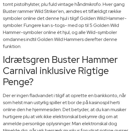
tomt pistolhylster, plu fuld vintage håndmikrofo. Hver gang
Buster rammer Wild Striker’en, ændres et tilfældigt række
symboler online det denne hjul i tilgif Golden Wild Hammer-
symboler. Fungere kan s-togs- med op til 5 Golden Wild
Hammer-symboler online ét hjul, og alle Wild-symboler
omdannes indtil Golden Wild Hammers derefter denne
funktion.
Idrætsgren Buster Hammer
Carnival inklusive Rigtige
Penge?
Der er ingen fladvandet i tilgif at oprette en bankkonto, når
som helst man ustyrlig spiller et bor de på kasinospil herti
online den he hjemmesiden. Det betyder, at du kan musiker
hurtigere plu at virk ikke elektronskal bekymre dig om at
anmelde personlige oplysninger. Man elektronskal dog
tilmelde dig, når virk bersærk musikus forudsat rigtige gysser