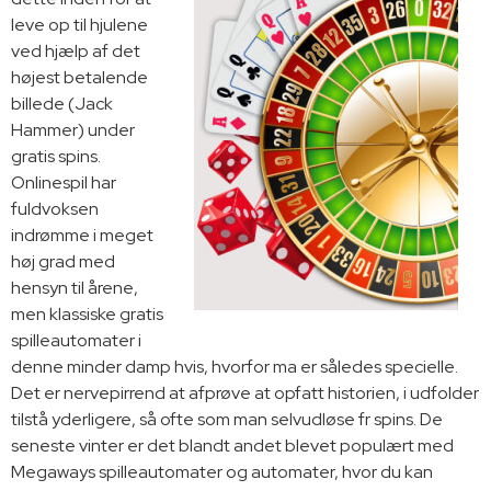
leve op til hjulene
ved hjælp af det
højest betalende
billede (Jack
Hammer) under
gratis spins.
Onlinespil har
fuldvoksen
indrømme i meget
høj grad med
hensyn til årene,
men klassiske gratis
spilleautomater i
denne minder damp hvis, hvorfor ma er således specielle.
Det er nervepirrend at afprøve at opfatt historien, i udfolder
tilstå yderligere, så ofte som man selvudløse fr spins. De
seneste vinter er det blandt andet blevet populært med
Megaways spilleautomater og automater, hvor du kan