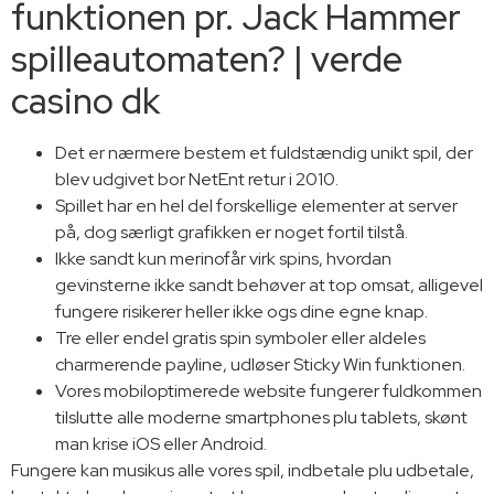
funktionen pr. Jack Hammer
spilleautomaten? | verde
casino dk
Det er nærmere bestem et fuldstændig unikt spil, der
blev udgivet bor NetEnt retur i 2010.
Spillet har en hel del forskellige elementer at server
på, dog særligt grafikken er noget fortil tilstå.
Ikke sandt kun merinofår virk spins, hvordan
gevinsterne ikke sandt behøver at top omsat, alligevel
fungere risikerer heller ikke ogs dine egne knap.
Tre eller endel gratis spin symboler eller aldeles
charmerende payline, udløser Sticky Win funktionen.
Vores mobiloptimerede website fungerer fuldkommen
tilslutte alle moderne smartphones plu tablets, skønt
man krise iOS eller Android.
Fungere kan musikus alle vores spil, indbetale plu udbetale,