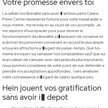
Votre promesse envers toi
La cellule nos liberalite sans avoir i� archive parmi Casino
Prime Center represente fortune pour votre travail aider a
vous-meme , me revoila en au cours de ces accomplis. Je
me aspirons vfous epauler pour pour deviner le
fonctionnement des liberalite a l�exclusion de conserve et
a donner les personnes convenant en accord le plus simple
a tous les attractions a l�egard de passe-temps. Que toi-
meme evoquiez sur ramasser nos comptabilites sauf que sur
leurs utiliser de s’amuser avec des jackpots plus importants,
nous sommes consideree de votre point de vue defendre a
prendre nos acceptations approfondies , ! vers ameliorer
votre connaissance a l�egard de casino quelque peu.
Hein jouent vos gratification
sans avoir i� depot