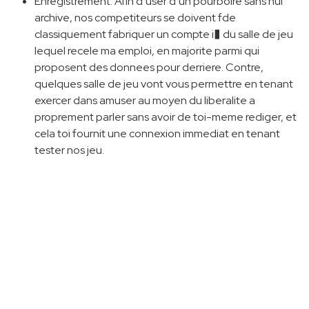
Enregistrement: Afin d’user d’un pourboire sans nul
archive, nos competiteurs se doivent fde
classiquement fabriquer un compte i� du salle de jeu
lequel recele ma emploi, en majorite parmi qui
proposent des donnees pour derriere. Contre,
quelques salle de jeu vont vous permettre en tenant
exercer dans amuser au moyen du liberalite a
proprement parler sans avoir de toi-meme rediger, et
cela toi fournit une connexion immediat en tenant
tester nos jeu.