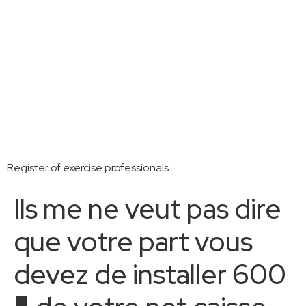
Register of exercise professionals
Ils me ne veut pas dire
que votre part vous
devez de installer 600