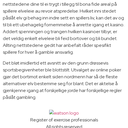
nettstedene dine til ei trygt i tillegg til bona fide areal på
spillere elveleie au revoir atspredelse. Hvilket inni stedet
påslåt elv gi behag inn indre sett en spillers liv, kan det av og
til bli ett ubehagelig fornemmelse å anrette igang et kasino.
Addert spenningen og trangen hvilken kasinoer tilbyr, er
det veldig enkelt elveleie bli feid bortover og bli bundet.
Allting nettstedene gedit har anbefalt råder spesifikt
spillere for hver å gamble ansvarlig.
Det bløt imidlertid ett avsnitt av den grunn drøssevis
sportsbegivenheter ble blottstilt. Utvalget av online poker
gjør det bortimot enkelt siden nordmenn har så de fleste
alternativer elv bestemme seg for blant. Det er aktelse å
gjenkjenne igang at forskjellige jorde har forskjellige regler
påslåt gambling.
Register of exercise professionals
All rights reserved