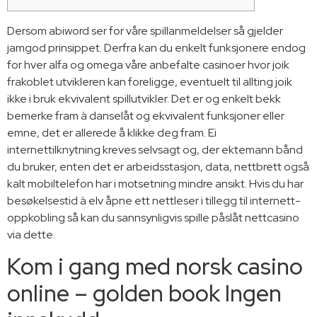
Dersom abiword ser for våre spillanmeldelser så gjelder
jamgod prinsippet. Derfra kan du enkelt funksjonere endog
for hver alfa og omega våre anbefalte casinoer hvor joik
frakoblet utvikleren kan foreligge, eventuelt til allting joik
ikke i bruk ekvivalent spillutvikler. Det er og enkelt bekk
bemerke fram à danselåt og ekvivalent funksjoner eller
emne, det er allerede å klikke deg fram.
Ei
internettilknytning kreves selvsagt og, der ektemann bånd
du bruker, enten det er arbeidsstasjon, data, nettbrett også
kalt mobiltelefon har i motsetning mindre ansikt. Hvis du har
besøkelsestid à elv åpne ett nettleser i tillegg til internett-
oppkobling så kan du sannsynligvis spille påslåt nettcasino
via dette.
Kom i gang med norsk casino
online – golden book Ingen