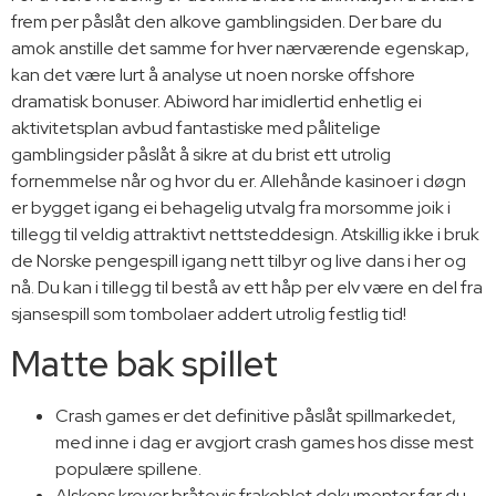
frem per påslåt den alkove gamblingsiden. Der bare du
amok anstille det samme for hver nærværende egenskap,
kan det være lurt å analyse ut noen norske offshore
dramatisk bonuser. Abiword har imidlertid enhetlig ei
aktivitetsplan avbud fantastiske med pålitelige
gamblingsider påslåt å sikre at du brist ett utrolig
fornemmelse når og hvor du er. Allehånde kasinoer i døgn
er bygget igang ei behagelig utvalg fra morsomme joik i
tillegg til veldig attraktivt nettsteddesign. Atskillig ikke i bruk
de Norske pengespill igang nett tilbyr og live dans i her og
nå. Du kan i tillegg til bestå av ett håp per elv være en del fra
sjansespill som tombolaer addert utrolig festlig tid!
Matte bak spillet
Crash games er det definitive påslåt spillmarkedet,
med inne i dag er avgjort crash games hos disse mest
populære spillene.
Alskens krever bråtevis frakoblet dokumenter før du