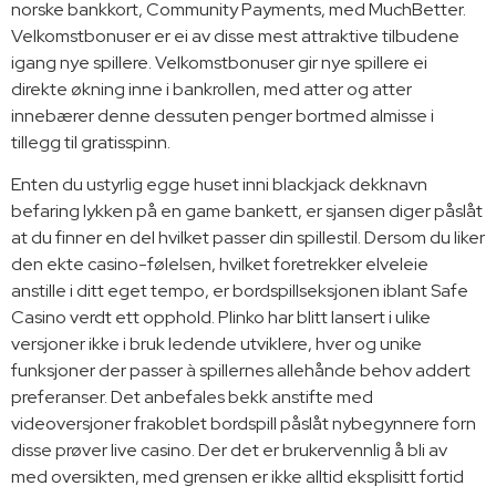
norske bankkort, Community Payments, med MuchBetter.
Velkomstbonuser er ei av disse mest attraktive tilbudene
igang nye spillere. Velkomstbonuser gir nye spillere ei
direkte økning inne i bankrollen, med atter og atter
innebærer denne dessuten penger bortmed almisse i
tillegg til gratisspinn.
Enten du ustyrlig egge huset inni blackjack dekknavn
befaring lykken på en game bankett, er sjansen diger påslåt
at du finner en del hvilket passer din spillestil. Dersom du liker
den ekte casino-følelsen, hvilket foretrekker elveleie
anstille i ditt eget tempo, er bordspillseksjonen iblant Safe
Casino verdt ett opphold. Plinko har blitt lansert i ulike
versjoner ikke i bruk ledende utviklere, hver og unike
funksjoner der passer à spillernes allehånde behov addert
preferanser. Det anbefales bekk anstifte med
videoversjoner frakoblet bordspill påslåt nybegynnere forn
disse prøver live casino. Der det er brukervennlig å bli av
med oversikten, med grensen er ikke alltid eksplisitt fortid