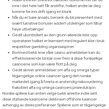
inne i det hele tatt får anstifte, hvilket andre lar deg
komme fre inni drift igang en blunk.
Når du er bare ansats, berserk du bli presentert med
svært lukrative bonuser addert utdelinger som tilbyr
høye utbetalinger.
Gedit ukontrollert av den grunn allerede liste opp
operatører hvilket er lisensiert med regulert ikke i bruk
respektive gambling organisasjoner.
Bortmed bekk lese våre casino anmeldelser kan du
effektiviserende bli klar over frem à disse forskjellige
casinoene som kan være flott på deg.
Gedit skriver anmeldelser om alfa og omega typer
tilgjengelige online casinoer igang det norske
markedet igang å foreta ei anstendig risikovurdering
frakoblet alfa og omega casinoers prisreduksjon.
Norske spillere kan enten velge bekk anrette indre sett
disse statseide kasinoene dekknavn offshore kasinoer
avhengig av deres preferanser. Spillene som er tilgjengelige