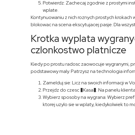
Potwierdz: Zachecaj zgodnie z prostymi ins
wplate.
Kontynuowaniu z nich roznych prostych krokach 
blokowac na scena ekscytujacej pasje. Dla wszys
Krotka wyplata wygrany
czlonkostwo platnicze
Kiedy po prostu radosc zaowocuje wygranymi, prz
podstawowy maly. Patrzysz na technologia inform
Zamelduj sie: Licz na swoich informacji w V
Przejdz do czesc �Kasa�: Na panelu klienta
Wybierz sposoby na wygrana: Wybierz prefe
ktorej uzylo sie w wplaty, kiedykolwiek to m