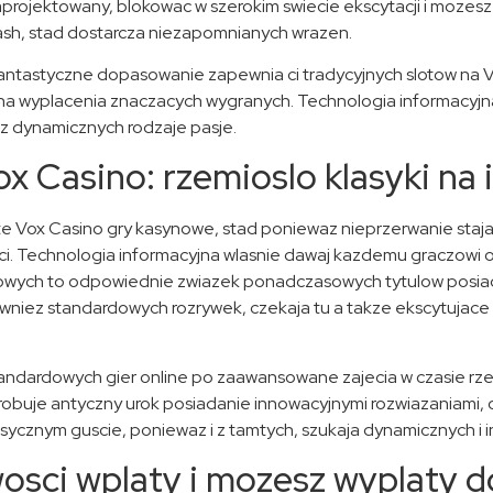
projektowany, blokowac w szerokim swiecie ekscytacji i mozes
ash, stad dostarcza niezapomnianych wrazen.
tastyczne dopasowanie zapewnia ci tradycyjnych slotow na Vox 
na wyplacenia znaczacych wygranych. Technologia informacyjna 
 dynamicznych rodzaje pasje.
ox Casino: rzemioslo klasyki n
ite Vox Casino gry kasynowe, stad poniewaz nieprzerwanie staj
ci. Technologia informacyjna wlasnie dawaj kazdemu graczowi o
 stolowych to odpowiednie zwiazek ponadczasowych tytulow posi
niez standardowych rozrywek, czekaja tu a takze ekscytujace
standardowych gier online po zaawansowane zajecia w czasie rz
buje antyczny urok posiadanie innowacyjnymi rozwiazaniami, 
asycznym guscie, poniewaz i z tamtych, szukaja dynamicznych i
sci wplaty i mozesz wyplaty d