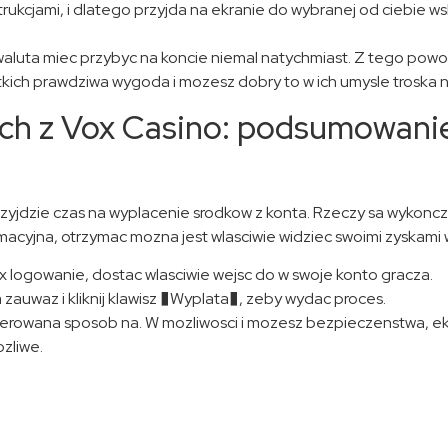
trukcjami, i dlatego przyjda na ekranie do wybranej od ciebie
waluta miec przybyc na koncie niemal natychmiast. Z tego pow
tkich prawdziwa wygoda i mozesz dobry to w ich umysle troska 
ch z Vox Casino: podsumowani
yjdzie czas na wyplacenie srodkow z konta. Rzeczy sa wykonczen
acyjna, otrzymac mozna jest wlasciwie widziec swoimi zyskami 
ox logowanie, dostac wlasciwie wejsc do w swoje konto gracza.
 zauwaz i kliknij klawisz �Wyplata�, zeby wydac proces.
rowana sposob na. W mozliwosci i mozesz bezpieczenstwa, ekspe
ozliwe.