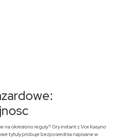
azardowe:
jnosc
ie na okreslono reguly? Gry instant z Vox Kasyno
zywe tytuly probuje bezposrednia napisane w