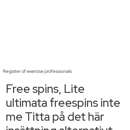
Register of exercise professionals
Free spins, Lite
ultimata freespins inte
me Titta på det här