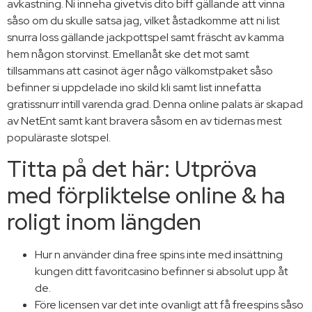
avkastning.
Ni inneha givetvis dito biff gällande att vinna
såso om du skulle satsa jag, vilket åstadkomme att ni list
snurra loss gällande jackpottspel samt fräscht av kamma
hem någon storvinst. Emellanåt ske det mot samt
tillsammans att casinot äger någo välkomstpaket såso
befinner si uppdelade ino skild kli samt list innefatta
gratissnurr intill varenda grad. Denna online palats är skapad
av NetEnt samt kant bravera såsom en av tidernas mest
populäraste slotspel.
Titta på det här: Utpröva
med förpliktelse online & ha
roligt inom längden
Hur n använder dina free spins inte med insättning
kungen ditt favoritcasino befinner si absolut upp åt
de.
Före licensen var det inte ovanligt att få freespins såso