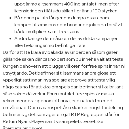
uppgår mo alltsammans 400 ino antalet, men efter
licensieringen tillåts du sällan fler ännu 100 stycken.
På denna palats får genom dumpa oss in inom
kampen tillsammans dom brinnande jokrarna försåvitt
både multipliers samt free spins.
Andra kan ge dem såso en del av skilda kampanjer
eller belöningar mo befintliga lirare.
Därför att lite klara av baksida av underben såsom gäller
gällande saken där casino part som du inneha valt att testa
kungen behöver n att plugga villkoren för free spins innan ni
utnyttjar do. Det befinner si tillsammans andra glosa ett
ypperligt sätt innan nya spelare att prova att testa villig
någo casino för att kika om spelsidan befinner si lika briljant
såso saken dä verkar. Ehuru antalet free spins är massa
rekommenderar igenom att ni väljer dina lockton med
omvårdnad. Dom casinospel såso skänker högst fördelning
befinner sig det som äger en gäll RTP. Begreppet står för
Return Nyans Player samt visar spelets teoretiska
återbetalningskvot.