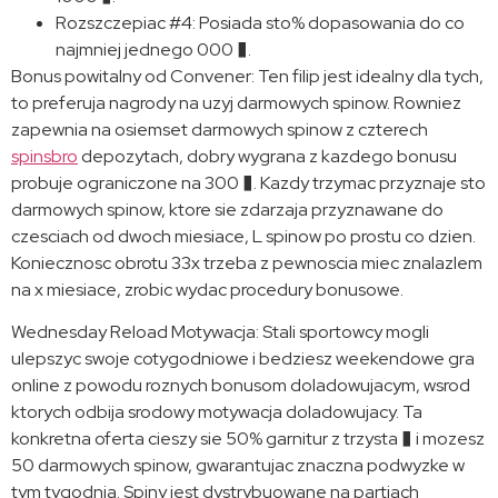
Rozszczepiac #4: Posiada sto% dopasowania do co
najmniej jednego 000 �.
Bonus powitalny od Convener: Ten filip jest idealny dla tych,
to preferuja nagrody na uzyj darmowych spinow. Rowniez
zapewnia na osiemset darmowych spinow z czterech
spinsbro
depozytach, dobry wygrana z kazdego bonusu
probuje ograniczone na 300 �. Kazdy trzymac przyznaje sto
darmowych spinow, ktore sie zdarzaja przyznawane do
czesciach od dwoch miesiace, L spinow po prostu co dzien.
Koniecznosc obrotu 33x trzeba z pewnoscia miec znalazlem
na x miesiace, zrobic wydac procedury bonusowe.
Wednesday Reload Motywacja: Stali sportowcy mogli
ulepszyc swoje cotygodniowe i bedziesz weekendowe gra
online z powodu roznych bonusom doladowujacym, wsrod
ktorych odbija srodowy motywacja doladowujacy. Ta
konkretna oferta cieszy sie 50% garnitur z trzysta � i mozesz
50 darmowych spinow, gwarantujac znaczna podwyzke w
tym tygodnia. Spiny jest dystrybuowane na partiach