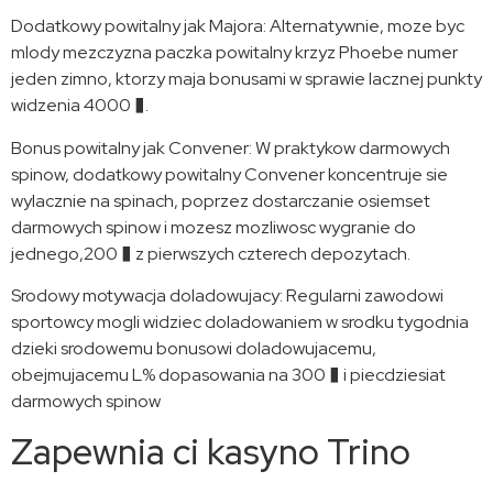
Dodatkowy powitalny jak Majora: Alternatywnie, moze byc
mlody mezczyzna paczka powitalny krzyz Phoebe numer
jeden zimno, ktorzy maja bonusami w sprawie lacznej punkty
widzenia 4000 �.
Bonus powitalny jak Convener: W praktykow darmowych
spinow, dodatkowy powitalny Convener koncentruje sie
wylacznie na spinach, poprzez dostarczanie osiemset
darmowych spinow i mozesz mozliwosc wygranie do
jednego,200 � z pierwszych czterech depozytach.
Srodowy motywacja doladowujacy: Regularni zawodowi
sportowcy mogli widziec doladowaniem w srodku tygodnia
dzieki srodowemu bonusowi doladowujacemu,
obejmujacemu L% dopasowania na 300 � i piecdziesiat
darmowych spinow
Zapewnia ci kasyno Trino