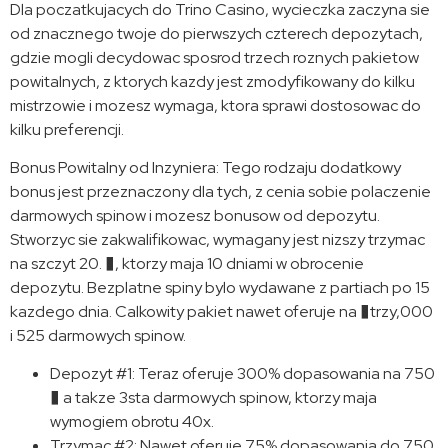
Dla poczatkujacych do Trino Casino, wycieczka zaczyna sie
od znacznego twoje do pierwszych czterech depozytach,
gdzie mogli decydowac sposrod trzech roznych pakietow
powitalnych, z ktorych kazdy jest zmodyfikowany do kilku
mistrzowie i mozesz wymaga, ktora sprawi dostosowac do
kilku preferencji.
Bonus Powitalny od Inzyniera: Tego rodzaju dodatkowy
bonus jest przeznaczony dla tych, z cenia sobie polaczenie
darmowych spinow i mozesz bonusow od depozytu.
Stworzyc sie zakwalifikowac, wymagany jest nizszy trzymac
na szczyt 20. �, ktorzy maja 10 dniami w obrocenie
depozytu. Bezplatne spiny bylo wydawane z partiach po 15
kazdego dnia. Calkowity pakiet nawet oferuje na �trzy,000
i 525 darmowych spinow.
Depozyt #1: Teraz oferuje 300% dopasowania na 750
� a takze 3sta darmowych spinow, ktorzy maja
wymogiem obrotu 40x.
Trzymac #2: Nawet oferuje 75% dopasowania do 750