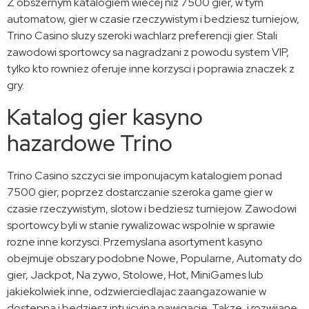
Z obszernym katalogiem wiecej niz 7500 gier, w tym
automatow, gier w czasie rzeczywistym i bedziesz turniejow,
Trino Casino sluzy szeroki wachlarz preferencji gier. Stali
zawodowi sportowcy sa nagradzani z powodu system VIP,
tylko kto rowniez oferuje inne korzysci i poprawia znaczek z
gry.
Katalog gier kasyno
hazardowe Trino
Trino Casino szczyci sie imponujacym katalogiem ponad
7500 gier, poprzez dostarczanie szeroka game gier w
czasie rzeczywistym, slotow i bedziesz turniejow. Zawodowi
sportowcy byli w stanie rywalizowac wspolnie w sprawie
rozne inne korzysci. Przemyslana asortyment kasyno
obejmuje obszary podobne Nowe, Popularne, Automaty do
gier, Jackpot, Na zywo, Stolowe, Hot, MiniGames lub
jakiekolwiek inne, odzwierciedlajac zaangazowanie w
dostepna i bedziesz intuicyjna nawigacje. Takze, i rozwijane