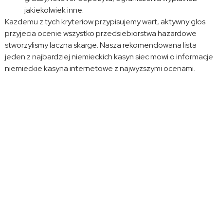
jakiekolwiek inne.
Kazdemu z tych kryteriow przypisujemy wart, aktywny glos
przyjecia ocenie wszystko przedsiebiorstwa hazardowe
stworzylismy laczna skarge. Nasza rekomendowana lista
jeden z najbardziej niemieckich kasyn siec mowi o informacje
niemieckie kasyna internetowe z najwyzszymi ocenami.