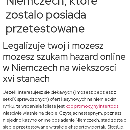
Niemczech, ktore
zostalo posiada
przetestowane
Legalizuje twoj i mozesz
mozesz szukam hazard online
w Niemczech na wiekszosci
xvi stanach
Jezeli i interesujesz sie ciekawych (i mozesz bedziesz z
setki% sprawdzonych) ofert kasynowych na niemieckim
rynku, ta wspaniala foliate jest
kod promocyjny intertops
wlasciwie wlasnie na ciebie. Czytajac nastepnym, poznasz
niejedno kasyno online posiadanie Niemczech, stad zostalo
siebie przetestowane w trakcie ekspertow portalu SlotsUp,