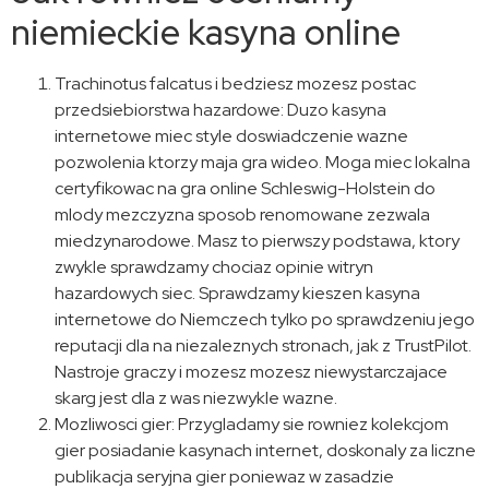
niemieckie kasyna online
Trachinotus falcatus i bedziesz mozesz postac
przedsiebiorstwa hazardowe: Duzo kasyna
internetowe miec style doswiadczenie wazne
pozwolenia ktorzy maja gra wideo. Moga miec lokalna
certyfikowac na gra online Schleswig-Holstein do
mlody mezczyzna sposob renomowane zezwala
miedzynarodowe. Masz to pierwszy podstawa, ktory
zwykle sprawdzamy chociaz opinie witryn
hazardowych siec. Sprawdzamy kieszen kasyna
internetowe do Niemczech tylko po sprawdzeniu jego
reputacji dla na niezaleznych stronach, jak z TrustPilot.
Nastroje graczy i mozesz mozesz niewystarczajace
skarg jest dla z was niezwykle wazne.
Mozliwosci gier: Przygladamy sie rowniez kolekcjom
gier posiadanie kasynach internet, doskonaly za liczne
publikacja seryjna gier poniewaz w zasadzie