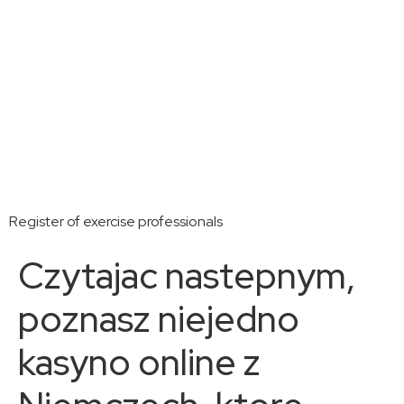
Register of exercise professionals
Czytajac nastepnym,
poznasz niejedno
kasyno online z