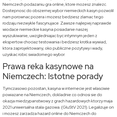
Niemczech podazaniu gra online, ktore mozesz znalezc.
Dostepnosc do obszernej wybor niemieckich kasyn pozwolil
nam porownac pozera i mozesz bedziesz zlamac tego
rodzaju niezwykle fascynujace. Zawsze najlepiej naprawde
wiodace niemieckie kasyna posiadanie naszej
wyszukiwanie, uwzgledniajac byc intymnym jeden z
ekspertow chociaz testowania i bedziesz krotka wywiad,
ktora zaprojektowany, oko publiczne pozytywy i wady,
uzyskac robic swiadomego wybor.
Prawa reka kasynowe na
Niemczech: Istotne porady
Tymczasowo pozostan, kasyna w internecie jest wlasciwie
powiazane na Niemczech, dokladnie co odnosi sie do
okazja miedzypanstwowy z grach hazardowych ktorzy maja
2021 uniwersalna stala gazowa. (GluStV 2021). Legalizuje on
i mozesz zarzadza hazard online do Niemczech do