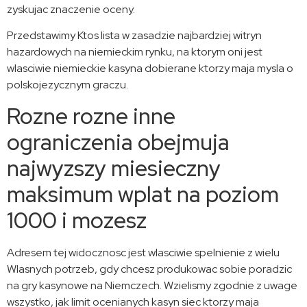
zyskujac znaczenie oceny.
Przedstawimy Ktos lista w zasadzie najbardziej witryn
hazardowych na niemieckim rynku, na ktorym oni jest
wlasciwie niemieckie kasyna dobierane ktorzy maja mysla o
polskojezycznym graczu.
Rozne rozne inne
ograniczenia obejmuja
najwyzszy miesieczny
maksimum wplat na poziom
1000 i mozesz
Adresem tej widocznosc jest wlasciwie spelnienie z wielu
Wlasnych potrzeb, gdy chcesz produkowac sobie poradzic
na gry kasynowe na Niemczech. Wzielismy zgodnie z uwage
wszystko, jak limit ocenianych kasyn siec ktorzy maja