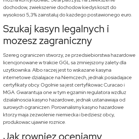
dochodow, zwiekszenie dochodow kiedys koszt do
wysokosci 5,3% zainstaluj do kazdego postawionego euro.
Szukaj kasyn legalnych i
mozesz zagraniczny
Szereg ograniczen stworzy, ze przedsiebiorstwa hazardowe
licencjonowane w trakcie GGL sa zmniejszony zalety dla
uzytkownika. Albo raczej jest to wskazane kasyna
internetowe dzialajace na Niemczech, jednak posiadajace
certyfikaty obcy. Ogolnie sa jest certyfikowac Curacao i
MGA. Gwarantuja one w tym egzamin regulatora wzdluz
dzialalnoscia kasyno hazardowe, jednak ustanawiaja od
surowych ograniczen. Porownalismy kasyno hazardowe
ktorzy maja zezwolenie niemiecka i bedziesz obcy,
produkowac ujawnie roznice.
Jak rowniez oceniamy