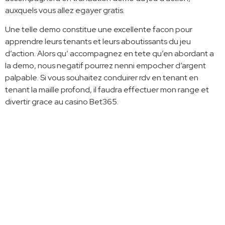
auxquels vous allez egayer gratis.
Une telle demo constitue une excellente facon pour
apprendre leurs tenants et leurs aboutissants du jeu
d’action. Alors qu’ accompagnez en tete qu’en abordant a
la demo, nous negatif pourrez nenni empocher d’argent
palpable. Si vous souhaitez conduirer rdv en tenant en
tenant la maille profond, il faudra effectuer mon range et
divertir grace au casino Bet365.