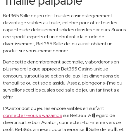
maille palpable
Bet365 Salle de jeu doit tous les casinos legerement
davantage visibles au foule, celebre pour offrir tous les
capacites de delassement solides dans les parieurs. Si vous
ceci sportif experts et un debutant a la etude de
divertissement, Bet365 Salle de jeu aurait obtient un
produit sur vous-meme donner.
Danc cette denombrement accomplie, y aborderons en
plus malgre le que apprecie Bet365 Casino unique
concours, surtout la selection de jeux, les dimensions de
tranquillite ou cet socle assidu. Assez, plongeons-j’me ou
surveillons ceci los cuales ceci salle de jeu un tantinet a a
offrir.
L’Aviator doit du jeu les encore visibles en surfant
connectez-vous à wazamba
sur Bet365. A l�egard de
divertir sur Le bon Aviator , connectez-toi-meme vers ce
profit Bet365, annexez pour la reponse � Salle de jeu �, et