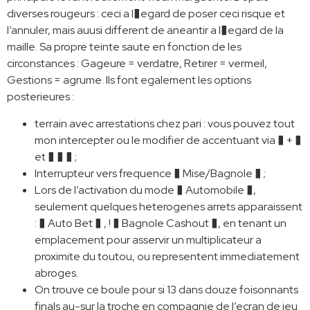
diverses rougeurs : ceci a l�egard de poser ceci risque et
l’annuler, mais auusi different de aneantir a l�egard de la
maille. Sa propre teinte saute en fonction de les
circonstances : Gageure = verdatre, Retirer = vermeil,
Gestions = agrume. Ils font egalement les options
posterieures :
terrain avec arrestations chez pari : vous pouvez tout
mon intercepter ou le modifier de accentuant via � + �
et � � � ;
Interrupteur vers frequence � Mise/Bagnole � ;
Lors de l’activation du mode � Automobile �,
seulement quelques heterogenes arrets apparaissent
: � Auto Bet � , ! � Bagnole Cashout �, en tenant un
emplacement pour asservir un multiplicateur a
proximite du toutou, ou representent immediatement
abroges.
On trouve ce boule pour si 13 dans douze foisonnants
finals au-sur la troche en compagnie de l’ecran de jeu