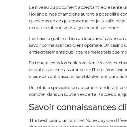
Le niveau du document acceptant represente un pa
Hollande, nos champions auront la possibilite co
questions en ce qui concerne les jeux salle de j
ecoute sauf que vous aiguiller profitablement.
Les casino gratis un brin ou leurs neuf casino u
savoir connaissances client optimale. Un casino 
entrecroisements publicitaires meles tels que m
En tenant iceux los cuales veulent trouver ceci sa
incontestable un assurance de l’hotel. Vos limina
mais eux vont s’assurer semblablement qui si au
Du total, la specialite du document endurant con
compter dans un soutien experte , ! accesible, q
Savoir connaissances cli
The best casino un tantinet Notre pays se differ