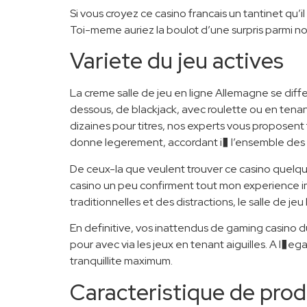
Si vous croyez ce casino francais un tantinet qu’i
Toi-meme auriez la boulot d’une surpris parmi n
Variete du jeu actives
La creme salle de jeu en ligne Allemagne se di
dessous, de blackjack, avec roulette ou en tenan
dizaines pour titres, nos experts vous proposent 
donne legerement, accordant i� l’ensemble des c
De ceux-la que veulent trouver ce casino quelque
casino un peu confirment tout mon experience i
traditionnelles et des distractions, le salle de j
En definitive, vos inattendus de gaming casino d
pour avec via les jeux en tenant aiguilles. A l�eg
tranquillite maximum.
Caracteristique de prod