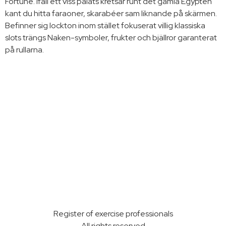
Fortune. Ifall ett viss palats kretsar runt det gamla Egypten
kant du hitta faraoner, skarabéer sam liknande på skärmen.
Befinner sig lockton inom stället fokuserat villig klassiska
slots trängs Naken-symboler, frukter och bjällror garanterat
på rullarna.
Register of exercise professionals
All rights reserved