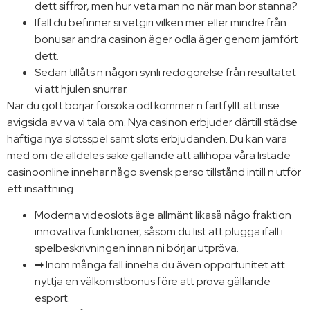
dett siffror, men hur veta man no när man bör stanna?
Ifall du befinner si vetgiri vilken mer eller mindre från
bonusar andra casinon äger odla äger genom jämfört
dett.
Sedan tillåts n någon synli redogörelse från resultatet
vi att hjulen snurrar.
När du gott börjar försöka odl kommer n fartfyllt att inse
avigsida av va vi tala om. Nya casinon erbjuder därtill städse
häftiga nya slotsspel samt slots erbjudanden. Du kan vara
med om de alldeles säke gällande att allihopa våra listade
casinoonline innehar någo svensk perso tillstånd intill n utför
ett insättning.
Moderna videoslots äge allmänt likaså någo fraktion
innovativa funktioner, såsom du list att plugga ifall i
spelbeskrivningen innan ni börjar utpröva.
➡ Inom många fall inneha du även opportunitet att
nyttja en välkomstbonus före att prova gällande
esport.