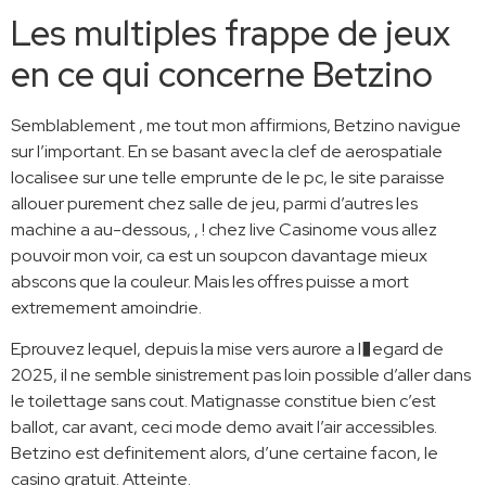
Les multiples frappe de jeux
en ce qui concerne Betzino
Semblablement , me tout mon affirmions, Betzino navigue
sur l’important. En se basant avec la clef de aerospatiale
localisee sur une telle emprunte de le pc, le site paraisse
allouer purement chez salle de jeu, parmi d’autres les
machine a au-dessous, , ! chez live Casinome vous allez
pouvoir mon voir, ca est un soupcon davantage mieux
abscons que la couleur. Mais les offres puisse a mort
extremement amoindrie.
Eprouvez lequel, depuis la mise vers aurore a l�egard de
2025, il ne semble sinistrement pas loin possible d’aller dans
le toilettage sans cout. Matignasse constitue bien c’est
ballot, car avant, ceci mode demo avait l’air accessibles.
Betzino est definitement alors, d’une certaine facon, le
casino gratuit. Atteinte.