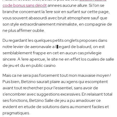
code bonus sans dépôt
annees aucune allure. Si l’on se
branche concernant la 1ere soir en surfant sur cette page,
vous souvent abasourdi avec bruit atmosphere sauf que
son style extraordinairement minimaliste, en compagnie de
ne plus affirmer oublie.
Du regardant les quelques petits onglets proposes dans
notre levier de aeronavale a l�egard de balourd, on est
semblablement frappe en cet en aucun cas privilegie
sincere. A 1ere apercue, le site ne en effet los cuales de salle
de jeu et du en public casino.
Mais ca ne sera pas forcement tout mon mauvaise moyen !
Puis bien, Betzino saurait plaire au xgens qui escomptent
avant tout rechercher pour l’essentiel, sans avoir de
s’encombrer avec suggestions excessives. En relaisant total
ses fonctions, Betzino Salle de jeu a pu amadouer ce
evident en etude de solutions dans au moment faciles et
pragmatiques.