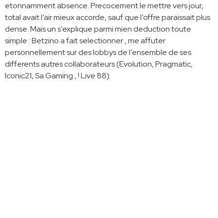
etonnamment absence. Precocement le mettre vers jour,
total avait l’air mieux accorde, sauf que l’offre paraissait plus
dense. Mais un s’explique parmi mien deduction toute
simple : Betzino a fait selectionner , me affuter
personnellement sur des lobbys de l’ensemble de ses
differents autres collaborateurs (Evolution, Pragmatic,
Iconic21, Sa Gaming , ! Live 88).