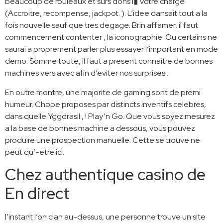
beaucoup de rouleaux et surs dons i� votre charge
(Accroitre, recompense, jackpot. ). L’idee dansait tout a la
fois nouvelle sauf que tres degage. Brin affamer, il faut
commencement contenter , la iconographie. Ou certains ne
saurai a proprement parler plus essayer l’important en mode
demo. Somme toute, il faut a present connaitre de bonnes
machines vers avec afin d’eviter nos surprises .
En outre montre, une majorite de gaming sont de premi
humeur. Chope proposes par distincts inventifs celebres,
dans quelle Yggdrasil , ! Play’n Go. Que vous soyez mesurez
a la base de bonnes machine a dessous, vous pouvez
produire une prospection manuelle. Cette se trouve ne
peut qu’-etre ici.
Chez authentique casino de
En direct
l’instant l’on clan au-dessus, une personne trouve un site