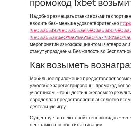
промокод 1xbet возьми
Надобно размещать ставки возьмите спортивн
вводить без- меньше удовлетворительно
http
%e0%a6%b8%e0%a6%ae%e0%a6%b8%e0%a
%e0%a6%aa%e0%a6%a6%e0%a7%8d%e0%a6
мероприятий из коэффициентом 1.четверо али 
станут упразднены. Без жалость во бесплатно
Как возыметь вознагра
Мобильное приложение предоставляет возможн
узколобее зарегистрированы, промокод бог ве
участником. Чтобы достичь желаемого результ
евродоллар предоставляется абсолютно всем
деятельную игру.
Существует до некоторой степени видов promo
несколько способов их активации.