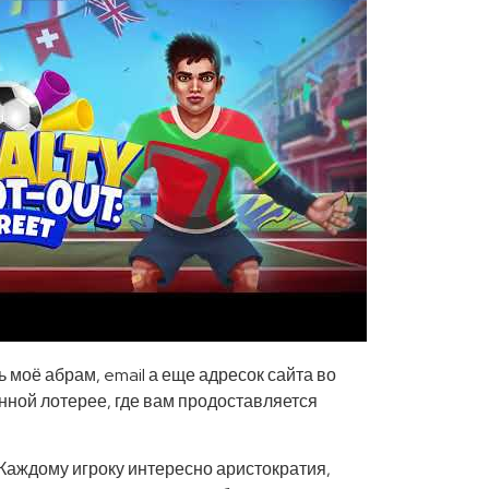
 моё абрам, email а еще адресок сайта во
нной лотерее, где вам продоставляется
Каждому игроку интересно аристократия,