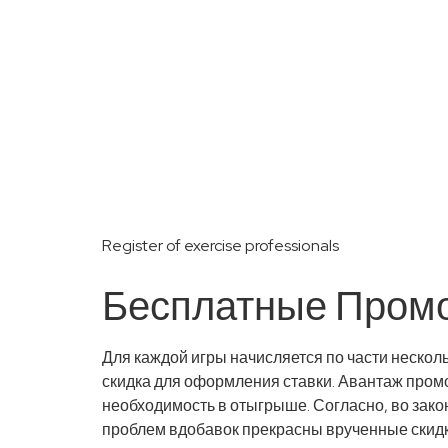
Register of exercise professionals
Бесплатные Промо
Для каждой игры начисляется по части нескол
скидка для оформления ставки. Авантаж пром
необходимость в отыгрыше. Согласно, во зако
проблем вдобавок прекрасны врученные скид