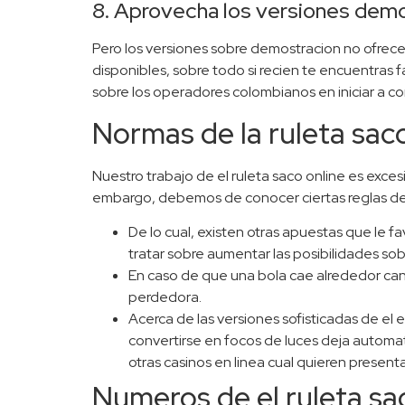
8. Aprovecha los versiones dem
Pero los versiones sobre demostracion no ofrecen
disponibles, sobre todo si recien te encuentras 
sobre los operadores colombianos en iniciar a co
Normas de la ruleta sac
Nuestro trabajo de el ruleta saco online es exce
embargo, debemos de conocer ciertas reglas de l
De lo cual, existen otras apuestas que le f
tratar sobre aumentar las posibilidades sobr
En caso de que una bola cae alrededor canti
perdedora.
Acerca de las versiones sofisticadas de el 
convertirse en focos de luces deja automat
otras casinos en linea cual quieren prese
Numeros de el ruleta sa