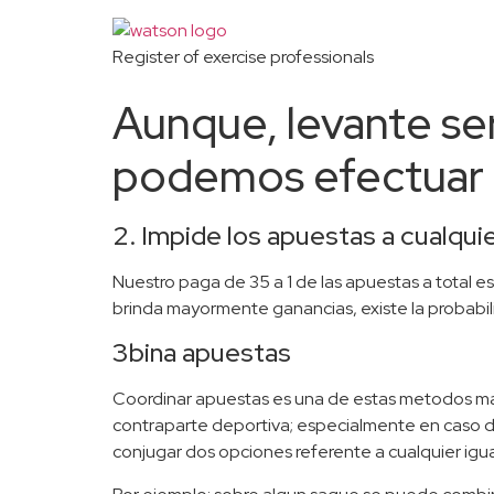
Register of exercise professionals
Aunque, levante se
podemos efectuar a
2. Impide los apuestas a cualqu
Nuestro paga de 35 a 1 de las apuestas a total e
brinda mayormente ganancias, existe la probabi
3bina apuestas
Coordinar apuestas es una de estas metodos mas p
contraparte deportiva; especialmente en caso de 
conjugar dos opciones referente a cualquier igu