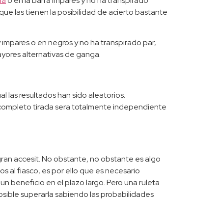
ña
o en la barra impares y no ha transpirado
que las tienen la posibilidad de acierto bastante
 impares o en negros y no ha transpirado par,
ayores alternativas de ganga.
 las resultados han sido aleatorios.
e completo tirada sera totalmente independiente
ran accesit. No obstante, no obstante es algo
os al fiasco, es por ello que es necesario
 beneficio en el plazo largo. Pero una ruleta
sible superarla sabiendo las probabilidades