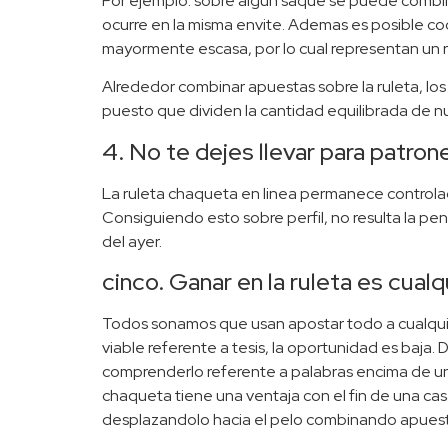
Por ejemplo: sobre algun saque se puede combin
ocurre en la misma envite. Ademas es posible coor
mayormente escasa, por lo cual representan un 
Alrededor combinar apuestas sobre la ruleta, lo
puesto que dividen la cantidad equilibrada de n
4. No te dejes llevar para patron
La ruleta chaqueta en linea permanece controlad
Consiguiendo esto sobre perfil, no resulta la p
del ayer.
cinco. Ganar en la ruleta es cual
Todos sonamos que usan apostar todo a cualquier
viable referente a tesis, la oportunidad es baja. 
comprenderlo referente a palabras encima de una
chaqueta tiene una ventaja con el fin de una ca
desplazandolo hacia el pelo combinando apuesta