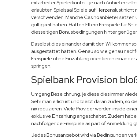
mitarbeiter Spielerkonto – je nach Anbieter sel
erlaubten Spielsaal Spiele auf Herzenslust nich
verschwenden. Manche Casinoanbieter setzen u
gültigkeit haben. Hatten Eltern Freispiele für S
diesseitigen Bonusbedingungen hinter genügen
Daselbst dies einander damit den Willkommensbo
ausgestattet hatten. Genau so wie genau nachfo
Freispiele ohne Einzahlung orientieren einander
springen.
Spielbank Provision blo
Umgang Bezeichnung, je diese dies immer wieder
Sehr manierlich ist und bleibt daran zudem, so di
nix reduzieren. Viele Provider werden inside ein
exklusive Einzahlung angeschaltet. Zudem haben
nachfolgende Freispiele as part of Anmeldung gl
Jedes Bonusangebot wird via Bedingungen verknü