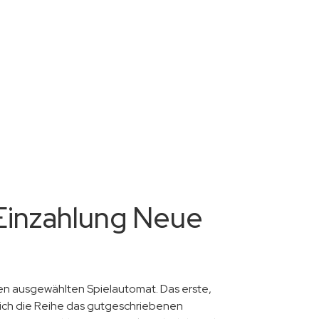
 Einzahlung Neue
inen ausgewählten Spielautomat. Das erste,
dlich die Reihe das gutgeschriebenen