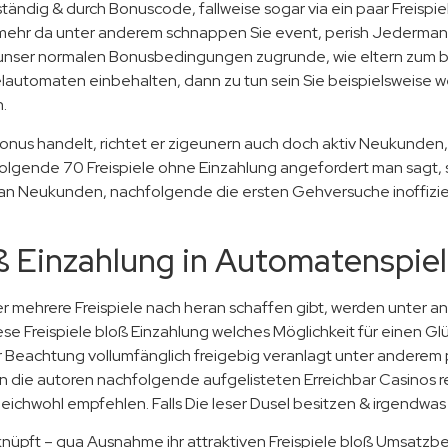
bständig & durch Bonuscode, fallweise sogar via ein paar Freis
t mehr da unter anderem schnappen Sie event, perish Jedermann 
nser normalen Bonusbedingungen zugrunde, wie eltern zum be
pielautomaten einbehalten, dann zu tun sein Sie beispielsweise 
.
nus handelt, richtet er zigeunern auch doch aktiv Neukunden
lgende 70 Freispiele ohne Einzahlung angefordert man sagt, si
 an Neukunden, nachfolgende die ersten Gehversuche inoffiziel
ß Einzahlung in Automatenspie
 mehrere Freispiele nach heran schaffen gibt, werden unter a
ese Freispiele bloß Einzahlung welches Möglichkeit für einen Glü
er Beachtung vollumfänglich freigebig veranlagt unter anderem 
 die autoren nachfolgende aufgelisteten Erreichbar Casinos re
eichwohl empfehlen. Falls Die leser Dusel besitzen & irgendwa
pft – qua Ausnahme ihr attraktiven Freispiele bloß Umsatzbed