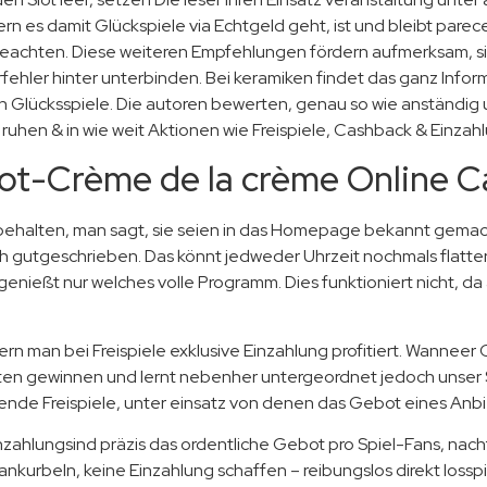
rn es damit Glückspiele via Echtgeld geht, ist und bleibt parec
 beachten. Diese weiteren Empfehlungen fördern aufmerksam, 
hler hinter unterbinden. Bei keramiken findet das ganz Inform
Glücksspiele. Die autoren bewerten, genau so wie anständig un
en & in wie weit Aktionen wie Freispiele, Cashback & Einzahlu
Slot-Crème de la crème Online 
behalten, man sagt, sie seien in das Homepage bekannt gemach
ch gutgeschrieben. Das könnt jedweder Uhrzeit nochmals flatte
genießt nur welches volle Programm. Dies funktioniert nicht, 
fern man bei Freispiele exklusive Einzahlung profitiert. Wann
osten gewinnen und lernt nebenher untergeordnet jedoch unser 
ende Freispiele, unter einsatz von denen das Gebot eines Anbi
inzahlungsind präzis das ordentliche Gebot pro Spiel-Fans, na
urbeln, keine Einzahlung schaffen – reibungslos direkt losspie