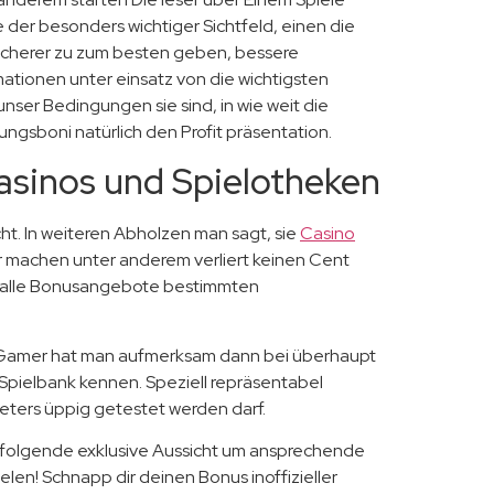
e der besonders wichtiger Sichtfeld, einen die
sicherer zu zum besten geben, bessere
ationen unter einsatz von die wichtigsten
ser Bedingungen sie sind, in wie weit die
ngsboni natürlich den Profit präsentation.
Casinos und Spielotheken
t. In weiteren Abholzen man sagt, sie
Casino
r machen unter anderem verliert keinen Cent
da alle Bonusangebote bestimmten
eer Gamer hat man aufmerksam dann bei überhaupt
Spielbank kennen. Speziell repräsentabel
eters üppig getestet werden darf.
chfolgende exklusive Aussicht um ansprechende
len! Schnapp dir deinen Bonus inoffizieller