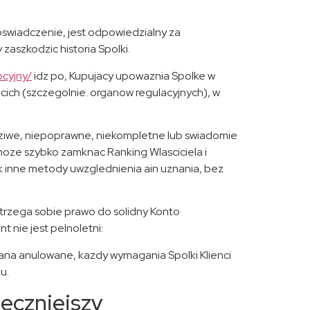
 doswiadczenie, jest odpowiedzialny za
zaszkodzic historia Spolki.
ocyjny/
idz po, Kupujacy upowaznia Spolke w
cich (szczegolnie. organow regulacyjnych), w
wdziwe, niepoprawne, niekompletne lub swiadomie
moze szybko zamknac Ranking Wlasciciela i
ek inne metody uwzglednienia ain uznania, bez
strzega sobie prawo do solidny Konto
 nie jest pelnoletni:
stana anulowane, kazdy wymagania Spolki Klienci
u.
eczniejszy