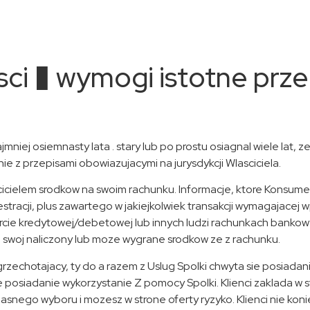
i � wymogi istotne przec
mniej osiemnasty lata . stary lub po prostu osiagnal wiele lat,
e z przepisami obowiazujacymi na jurysdykcji Wlasciciela.
icielem srodkow na swoim rachunku. Informacje, ktore Konsumen
stracji, plus zawartego w jakiejkolwiek transakcji wymagajacej 
cie kredytowej/debetowej lub innych ludzi rachunkach bankowy
swoj naliczony lub moze wygrane srodkow ze z rachunku.
grzechotajacy, ty do a razem z Uslug Spolki chwyta sie posiadan
 posiadanie wykorzystanie Z pomocy Spolki. Klienci zaklada w s
snego wyboru i mozesz w strone oferty ryzyko. Klienci nie kon