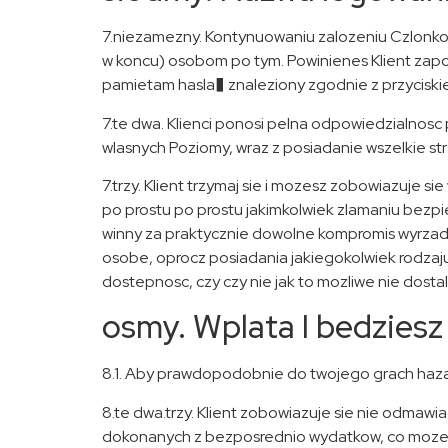
7.niezamezny. Kontynuowaniu zalozeniu Czlonkostw
w koncu) osobom po tym. Powinienes Klient zapom
pamietam hasla� znaleziony zgodnie z przyciski
7.te dwa. Klienci ponosi pelna odpowiedzialnos
wlasnych Poziomy, wraz z posiadanie wszelkie str
7.trzy. Klient trzymaj sie i mozesz zobowiazuje 
po prostu po prostu jakimkolwiek zlamaniu bezp
winny za praktycznie dowolne kompromis wyrzad
osobe, oprocz posiadania jakiegokolwiek rodzaj
dostepnosc, czy czy nie jak to mozliwe nie dostal
osmy. Wplata I bedzie
8.1. Aby prawdopodobnie do twojego grach hazar
8.te dwa.trzy. Klient zobowiazuje sie nie odma
dokonanych z bezposrednio wydatkow, co moze s