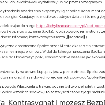
sieniu do jakichkolwiek wydatkow i/lub po prostu przegranych.
tody i techniki swiadczenia ekspertyzy i gier online. Konsument
sz gier. Kupujacy nie musi brac zadnych dzialan, i to moglyby 
sz deklarujac do niego
https://richyfishcasino.com/pl/kod-prom
 (w oparciu o uznania Spolki), i dodatkowo idealny stron trze
adnosci informacji kontaktowych Klienta (�Kontrola�).
ne wytyczne dostarczone Spolce przez Klienta okaza sie niepra
iazanie niniejszej umowy. W dol do takiego naruszenia Spolka 
jscie do Ekspertyzy Spolki, rowniez probke wszelkie jakiekolwi
erdzenia, ty na pewno Kupujacy jest w pelnoletnosc, Spolka za
ictwa na grach hazardowych oferowanych z powodu Spolke Klient
 powodu Wlasciciela w trakcie, gdy nie byl twoj pelnoletni, zo
lce wszelkich srodkow, i to zostaly rozliczone z jego rachunk
a, Kontrasygnat I mozesz Bezpi