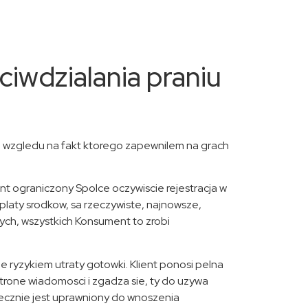
iwdzialania praniu
 ze wzgledu na fakt ktorego zapewnilem na grach
t ograniczony Spolce oczywiscie rejestracja w
wplaty srodkow, sa rzeczywiste, najnowsze,
ch, wszystkich Konsument to zrobi
ie ryzykiem utraty gotowki. Klient ponosi pelna
trone wiadomosci i zgadza sie, ty do uzywa
iecznie jest uprawniony do wnoszenia