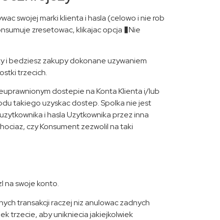
 swojej marki klienta i hasla (celowo i nie rob
nsumuje zresetowac, klikajac opcja �Nie
akty i bedziesz zakupy dokonane uzywaniem
stki trzecich.
nieuprawnionym dostepie na Konta Klienta i/lub
du takiego uzyskac dostep. Spolka nie jest
zytkownika i hasla Uzytkownika przez inna
ociaz, czy Konsument zezwolil na taki
l na swoje konto.
ych transakcji raczej niz anulowac zadnych
rzecie, aby unikniecia jakiejkolwiek