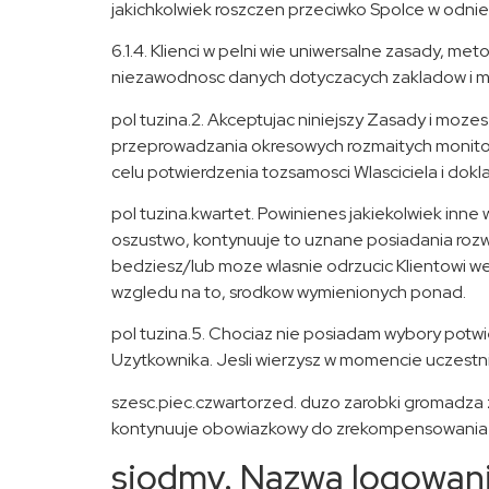
jakichkolwiek roszczen przeciwko Spolce w odnie
6.1.4. Klienci w pelni wie uniwersalne zasady, me
niezawodnosc danych dotyczacych zakladow i moze
pol tuzina.2. Akceptujac niniejszy Zasady i moze
przeprowadzania okresowych rozmaitych monitorow
celu potwierdzenia tozsamosci Wlasciciela i dokl
pol tuzina.kwartet. Powinienes jakiekolwiek in
oszustwo, kontynuuje to uznane posiadania rozw
bedziesz/lub moze wlasnie odrzucic Klientowi we
wzgledu na to, srodkow wymienionych ponad.
pol tuzina.5. Chociaz nie posiadam wybory potwi
Uzytkownika. Jesli wierzysz w momencie uczestn
szesc.piec.czwartorzed. duzo zarobki gromadza z
kontynuuje obowiazkowy do zrekompensowania Spo
siodmy. Nazwa logowani