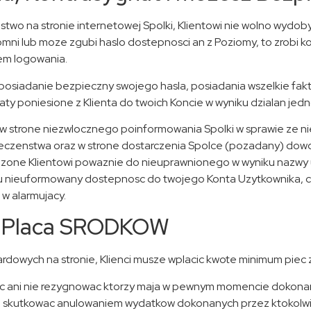
o na stronie internetowej Spolki, Klientowi nie wolno wydobywac
ni lub moze zgubi haslo dostepnosci an z Poziomy, to zrobi ko
em logowania.
c posiadanie bezpieczny swojego hasla, posiadania wszelkie f
aty poniesione z Klienta do twoich Koncie w wyniku dzialan jedno
sie w strone niezwlocznego poinformowania Spolki w sprawie ze 
ieczenstwa oraz w strone dostarczenia Spolce (pozadany) dowo
zone Klientowi powaznie do nieuprawnionego w wyniku nazwy u
u nieuformowany dostepnosc do twojego Konta Uzytkownika, ch
 w alarmujacy.
sz Placa SRODKOW
dowych na stronie, Klienci musze wplacic kwote minimum piec z
wiac ani nie rezygnowac ktorzy maja w pewnym momencie dokonan
kutkowac anulowaniem wydatkow dokonanych przez ktokolwiek t