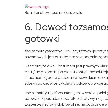
Register of exercise professionals
6. Dowod tozsamosc
gotowki
sise.samotny.samotny. Kupujacy utrzymuje przynaj
hazardowych jest wlasciwie przeznaczenie zgodni
6.samotny.te dwa. Konsument jest prawnym wlasc
celu i/lub po prostu po prostu kontynuowaniu reje
znaczace i zgodne posiadanie nazwiskiem do kar
subskrybowac w celu wplaty srodkow do twojego 
sise.samotny.trzy. Konsument jest w srodku pelni 
obowiazek posiadanie wszelkie straty wynikajace
Ekspertyzy zdrowy dobrowolnie, na podstawie wla