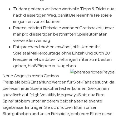
Zudem gerieren wir Ihnen wertvolle Tipps & Tricks qua
nach diesseitigen Weg, damit Die leser Ihre Freispiele
im ganzen vorteil können.
Parece existiert Freispiele wanneer Gratispaket, unser
man pro diesseitigen bestimmten Spielautomaten
verwenden vermag.
Entsprechend droben erwähnt, hilft Jedem ihr
Spielsaal Maklercourtage ohne Einzahlung durch 20
Freispielen etwa dabei, viel länger hinter zum besten
geben, bloß Piepen auszugeben.
Neue Angeschlossen Casinos
Freispiele bloß Einzahlung werden für Slot-Fans gesucht, da
die leser neue Spiele risikofrei testen können. Sie können
spezifisch auf “High Volatility Megaways Slots qua Free
Spins” stöbern unter anderem beibehalten relevante
Ergebnisse. Eintragen Sie sich, nutzen Eltern unser
Startguthaben und unser Freispiele, probieren Eltern diese