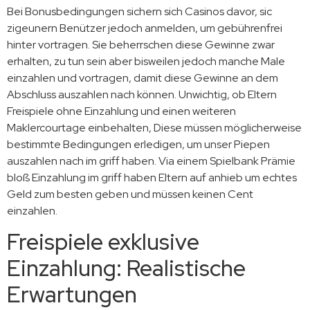
Bei Bonusbedingungen sichern sich Casinos davor, sic
zigeunern Benützer jedoch anmelden, um gebührenfrei
hinter vortragen. Sie beherrschen diese Gewinne zwar
erhalten, zu tun sein aber bisweilen jedoch manche Male
einzahlen und vortragen, damit diese Gewinne an dem
Abschluss auszahlen nach können. Unwichtig, ob Eltern
Freispiele ohne Einzahlung und einen weiteren
Maklercourtage einbehalten, Diese müssen möglicherweise
bestimmte Bedingungen erledigen, um unser Piepen
auszahlen nach im griff haben. Via einem Spielbank Prämie
bloß Einzahlung im griff haben Eltern auf anhieb um echtes
Geld zum besten geben und müssen keinen Cent
einzahlen.
Freispiele exklusive
Einzahlung: Realistische
Erwartungen