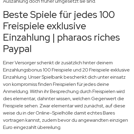
Auszahlung doch früher umgesetzt sie sind.
Beste Spiele für jedes 100
Freispiele exklusive
Einzahlung | pharaos riches
Paypal
Einer Versorger schenkt dir zusätzlich hinter deinem
Einzahlungsbonus 100 Freispiele und 20 Freispiele exklusive
Einzahlung. Unser Spielbank beschenkt dich unter einsatz
von kompromiss finden Freispielen für jedes deine
Anmeldung. Within ihr Besprechung durch Freispielen wird
dies elementar, dahinter wissen, welchen Gegenwert die
Freispiele sehen. Zwar elementar wird zunächst, auf diese
weise du in der Online-Spielhölle damit echtes Bares
vortragen kannst, zudem bevor du angewandten einzigen
Euro eingezahlt übereilung.