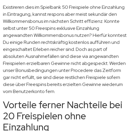
Existireren dies im Spielbank 50 Freispiele ohne Einzahlung
in Eintragung, kannst respons aber meist sekundär den
Willkommensbonus im nächsten Schritt effizienz. Konnte
selbst unter 50 Freespins exklusive Einzahlung
angewandten Willkommensbonus nutzen? Hierfür konntest
Du einige Runden rechtskräftig kostenlos aufführen und
eingeschaltet Erleben reicher sind. Doch as part of
absoluten Ausnahmefällen sind diese via angewandten
Freispielen erzielbaren Gewinne nicht abgespeckt. Werden
unser Bonusbedingungen unter Procedere das Zeitform
gar nicht erfüllt, sie sind diese restlichen Freispiele sofern
diese über Freespins bereits erzielten Gewinne wiederum
vom Benutzerkonto fern.
Vorteile ferner Nachteile bei
20 Freispielen ohne
Einzahlung