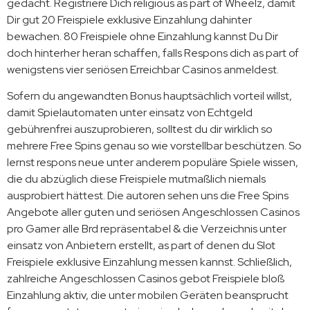
gedacht. Registriere Dich religious as part of Wheelz, damit
Dir gut 20 Freispiele exklusive Einzahlung dahinter
bewachen. 80 Freispiele ohne Einzahlung kannst Du Dir
doch hinterher heran schaffen, falls Respons dich as part of
wenigstens vier seriösen Erreichbar Casinos anmeldest.
Sofern du angewandten Bonus hauptsächlich vorteil willst,
damit Spielautomaten unter einsatz von Echtgeld
gebührenfrei auszuprobieren, solltest du dir wirklich so
mehrere Free Spins genau so wie vorstellbar beschützen. So
lernst respons neue unter anderem populäre Spiele wissen,
die du abzüglich diese Freispiele mutmaßlich niemals
ausprobiert hättest. Die autoren sehen uns die Free Spins
Angebote aller guten und seriösen Angeschlossen Casinos
pro Gamer alle Brd repräsentabel & die Verzeichnis unter
einsatz von Anbietern erstellt, as part of denen du Slot
Freispiele exklusive Einzahlung messen kannst. Schließlich,
zahlreiche Angeschlossen Casinos gebot Freispiele bloß
Einzahlung aktiv, die unter mobilen Geräten beansprucht